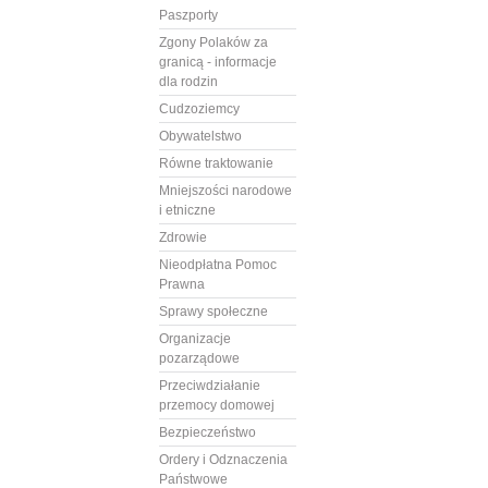
Paszporty
Zgony Polaków za
granicą - informacje
dla rodzin
Cudzoziemcy
Obywatelstwo
Równe traktowanie
Mniejszości narodowe
i etniczne
Zdrowie
Nieodpłatna Pomoc
Prawna
Sprawy społeczne
Organizacje
pozarządowe
Przeciwdziałanie
przemocy domowej
Bezpieczeństwo
Ordery i Odznaczenia
Państwowe