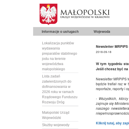
Informacje o usługach
Wojewoda
Lokalizacja punktów
Newsletter MRPiPS -
wydawania
2018-09-18
preparatów stabilnego
jodu na terenie
W tym tygodniu star
województwa
Jeśli chcesz być na 
małopolskiego
Lista zadań
Newsletter MRPiPS to
zatwierdzonych do
będzie trafiał raz 
dofinansowania w
reportaże, raporty i 
2026 roku w ramach
Rządowego Funduszu
- Wszystkich, którz
Rozwoju Dróg
zajmuje się Minister
naszego newslettera
Małopolski Urząd
niepełnosprawności
Wojewódzki
Kliknij tutaj, aby za
Służby wojewody