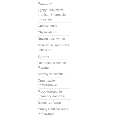
Paszporty
Zgony Polaków za
granicą - informacje
dla rodzin
Cudzoziemcy
Obywatelstwo
Równe traktowanie
Mniejszości narodowe
i etniczne
Zdrowie
Nieodpłatna Pomoc
Prawna
Sprawy społeczne
Organizacje
pozarządowe
Przeciwdziałanie
przemocy domowej
Bezpieczeństwo
Ordery i Odznaczenia
Państwowe