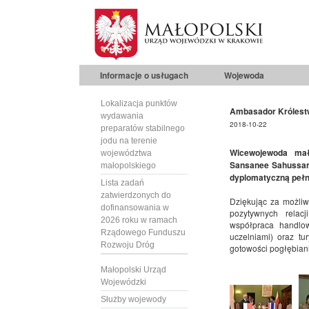
Informacje o usługach
Wojewoda
Lokalizacja punktów
Ambasador Królestwa
wydawania
2018-10-22
preparatów stabilnego
jodu na terenie
Wicewojewoda mało
województwa
Sansanee Sahussaru
małopolskiego
dyplomatyczną pełni
Lista zadań
zatwierdzonych do
Dziękując za możliw
dofinansowania w
pozytywnych relacj
2026 roku w ramach
współpraca handlo
Rządowego Funduszu
uczelniami) oraz t
Rozwoju Dróg
gotowości pogłębiania
Małopolski Urząd
Wojewódzki
Służby wojewody