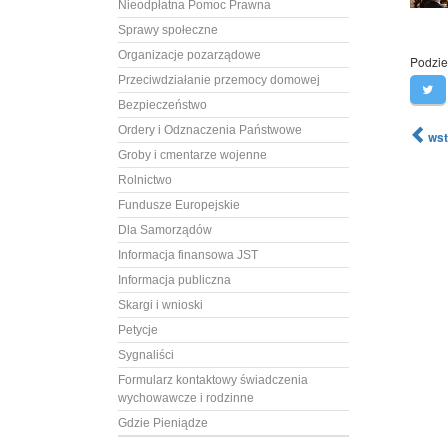
Nieodpłatna Pomoc Prawna
Sprawy społeczne
Organizacje pozarządowe
Podziel
Przeciwdziałanie przemocy domowej
Bezpieczeństwo
Ordery i Odznaczenia Państwowe
wst
Groby i cmentarze wojenne
Rolnictwo
Fundusze Europejskie
Dla Samorządów
Informacja finansowa JST
Informacja publiczna
Skargi i wnioski
Petycje
Sygnaliści
Formularz kontaktowy świadczenia
wychowawcze i rodzinne
Gdzie Pieniądze