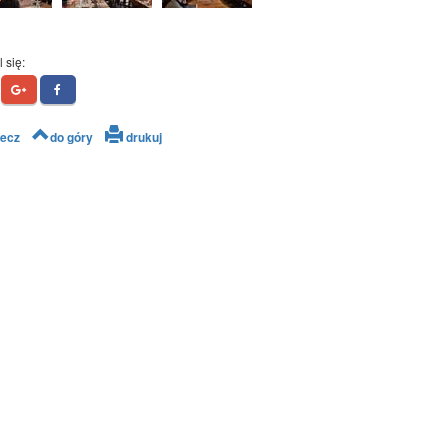
 się:
ecz
do góry
drukuj