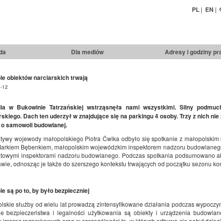
PL
|
EN
|
da
Dla mediów
Adresy i godziny pr
le obiektów narciarskich trwają
-12
dia w Bukowinie Tatrzańskiej wstrząsnęła nami wszystkimi. Silny podmu
rskiego. Dach ten uderzył w znajdujące się na parkingu 4 osoby. Trzy z nich ni
o samowoli budowlanej.
jatywy wojewody małopolskiego Piotra Ćwika odbyło się spotkanie z małopolski
Markiem Bębenkiem, małopolskim wojewódzkim inspektorem nadzoru budowlane
atowymi inspektorami nadzoru budowlanego. Podczas spotkania podsumowano akcj
rawie, odnosząc je także do szerszego kontekstu trwających od początku sezonu kon
le są po to, by było bezpieczniej
lskie służby od wielu lat prowadzą zintensyfikowane działania podczas wypoczy
ie bezpieczeństwa i legalności użytkowania są obiekty i urządzenia budowla
u imprez rozrywkowych oraz w szczególności te, w których odbywa się pobyt dziec