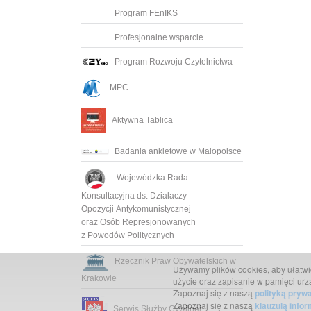
Program FEnIKS
Profesjonalne wsparcie
Program Rozwoju Czytelnictwa
MPC
Aktywna Tablica
Badania ankietowe w Małopolsce
Wojewódzka Rada
Konsultacyjna ds. Działaczy
Opozycji Antykomunistycznej
oraz Osób Represjonowanych
z Powodów Politycznych
Rzecznik Praw Obywatelskich w
Używamy plików cookies, aby ułatwić 
Krakowie
użycie oraz zapisanie w pamięci urz
Zapoznaj się z naszą
polityką pryw
Zapoznaj się z naszą
klauzulą info
Serwis Służby Cywilnej