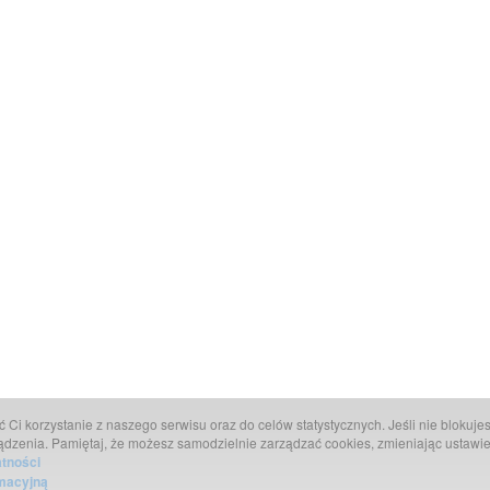
Ci korzystanie z naszego serwisu oraz do celów statystycznych. Jeśli nie blokujesz
ądzenia. Pamiętaj, że możesz samodzielnie zarządzać cookies, zmieniając ustawie
atności
rmacyjną