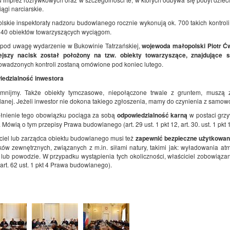
ągi narciarskie.
lskie inspektoraty nadzoru budowlanego rocznie wykonują ok. 700 takich kontrol
. 40 obiektów towarzyszących wyciągom.
 pod uwagę wydarzenie w Bukowinie Tatrzańskiej,
wojewoda małopolski Piotr Ć
jszy nacisk został położony na tzw. obiekty towarzyszące, znajdujące 
owadzonych kontroli zostaną omówione pod koniec lutego.
edzialność inwestora
mnijmy. Także obiekty tymczasowe, niepołączone trwale z gruntem, muszą zo
anej. Jeżeli inwestor nie dokona takiego zgłoszenia, mamy do czynienia z samow
łnienie tego obowiązku pociąga za sobą
odpowiedzialność karną
w postaci grzy
Mówią o tym przepisy Prawa budowlanego (art. 29 ust. 1 pkt 12, art. 30. ust. 1 pkt 1,
ciel lub zarządca obiektu budowlanego musi też
zapewnić bezpieczne użytkowani
ków zewnętrznych, związanych z m.in. siłami natury, takimi jak: wyładowania atm
 lub powodzie. W przypadku wystąpienia tych okoliczności, właściciel zobowiązany
i art. 62 ust. 1 pkt 4 Prawa budowlanego).