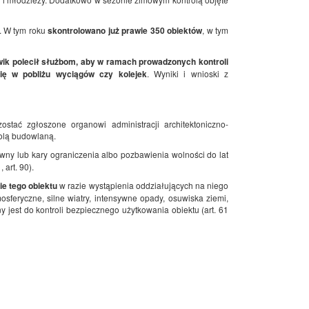
i. W tym roku
skontrolowano już prawie 350 obiektów
, w tym
wik polecił służbom, aby w ramach prowadzonych kontroli
się w pobliżu wyciągów czy kolejek
. Wyniki i wnioski z
stać zgłoszone organowi administracji architektoniczno-
olą budowlaną.
wny lub kary ograniczenia albo pozbawienia wolności do lat
 art. 90).
e tego obiektu
w razie wystąpienia oddziałujących na niego
osferyczne, silne wiatry, intensywne opady, osuwiska ziemi,
 jest do kontroli bezpiecznego użytkowania obiektu (art. 61