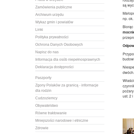
są wyci
Zamówienia publiczne
Małopo
Archiwum urzędu
np. ok
Wykaz gmin i powiatów
Biorąc
Linki
mocnie
przepr
Polityka prywatności
Ochrona Danych Osobowych
Odpowi
Napisz do nas
Przypo
budowl
Informacja dla osób niepełnosprawnych
Niespe
Deklaracja dostępności
dwóch. 
Paszporty
Właści
Zgony Polaków za granicą - informacje
czynni
pożary
dla rodzin
ust. 2 
Cudzoziemcy
Obywatelstwo
Równe traktowanie
Mniejszości narodowe i etniczne
Zdrowie