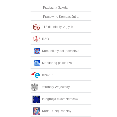
Przyjazna Szkoła
Pracownie Kompas Jutra
112 dla niesłyszących
RSO
Komunikaty dot. powietrza
Monitoring powietrza
ePUAP
Patronaty Wojewody
Integracja cudzoziemców
Karta Dużej Rodziny