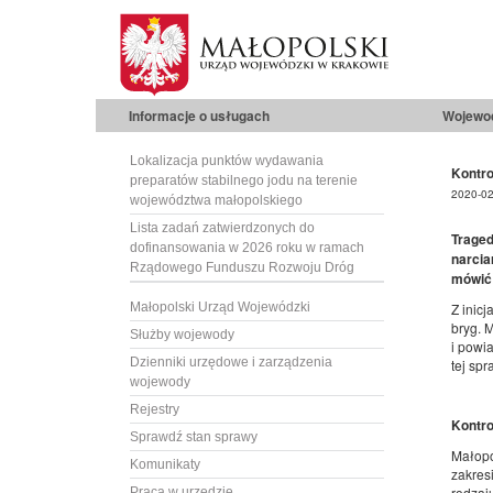
Informacje o usługach
Wojewo
Lokalizacja punktów wydawania
Kontro
preparatów stabilnego jodu na terenie
2020-02
województwa małopolskiego
Lista zadań zatwierdzonych do
Trage
dofinansowania w 2026 roku w ramach
narcia
Rządowego Funduszu Rozwoju Dróg
mówić 
Małopolski Urząd Wojewódzki
Z inic
bryg. 
Służby wojewody
i powi
Dzienniki urzędowe i zarządzenia
tej sp
wojewody
Rejestry
Kontro
Sprawdź stan sprawy
Małopo
Komunikaty
zakres
rodzaj
Praca w urzędzie