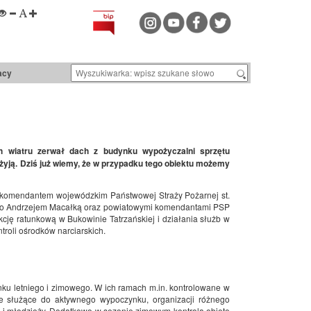
acy
ch wiatru zerwał dach z budynku wypożyczalni sprzętu
e żyją. Dziś już wiemy, że w przypadku tego obiektu możemy
m komendantem wojewódzkim Państwowej Straży Pożarnej st.
go Andrzejem Macałką oraz powiatowymi komendantami PSP
ę ratunkową w Bukowinie Tatrzańskiej i działania służb w
troli ośrodków narciarskich.
nku letniego i zimowego. W ich ramach m.in. kontrolowane w
ne służące do aktywnego wypoczynku, organizacji różnego
i i młodzieży. Dodatkowo w sezonie zimowym kontrolą objęte