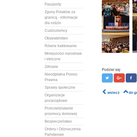
Paszporty
Zgony Polaków za
granicą - informacje
dla rodzin
Cudzoziemcy
Obywatelstwo
Równe traktowanie
Mniejszości narodowe
i etniczne
Zdrowie
Podziel się:
Nieodpłatna Pomoc
Prawna
Sprawy społeczne
wstecz
do g
Organizacje
pozarządowe
Przeciwdziałanie
przemocy domowej
Bezpieczeństwo
Ordery i Odznaczenia
Państwowe