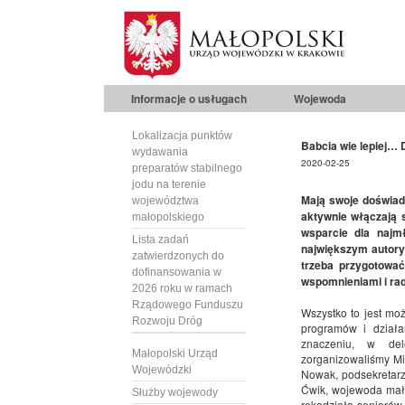
Informacje o usługach
Wojewoda
Lokalizacja punktów
Babcia wie lepiej…
wydawania
2020-02-25
preparatów stabilnego
jodu na terenie
Mają swoje doświadc
województwa
aktywnie włączają 
małopolskiego
wsparcie dla najm
Lista zadań
największym autory
zatwierdzonych do
trzeba przygotować
dofinansowania w
wspomnieniami i radzą
2026 roku w ramach
Rządowego Funduszu
Wszystko to jest mo
Rozwoju Dróg
programów i działa
znaczeniu, w del
Małopolski Urząd
zorganizowaliśmy Mi
Wojewódzki
Nowak, podsekretarz 
Ćwik, wojewoda mało
Służby wojewody
rękodzieła seniorów