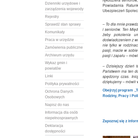
Dzienniki urzędowe i
Powiadamia Ratun
zarządzenia wojewody
Ubezpieczeń Społec
Rejestry
– To dla mnie prawdz
Sprawdź stan sprawy
i seniorów. Ten Mię
Komunikaty
żeby pokolenia um
doświadczeniem z wnu
Praca w urzędzie
nie tylko w rodzina
Zamówienia publiczne
pasji, macie w sobie
pasji i zapału –
mówił
Archiwum urzędu
Wykaz gmin i
– Dzisiejszy dzień 
powiatów
Państwem ma ten dod
spędzony czas. Inic
Linki
dziękujemy –
mówił 
Polityka prywatności
Obejrzyj program „
Ochrona Danych
Rodziny, Pracy i Po
Osobowych
Napisz do nas
Informacja dla osób
niepełnosprawnych
Zapoznaj się z infor
Deklaracja
dostępności