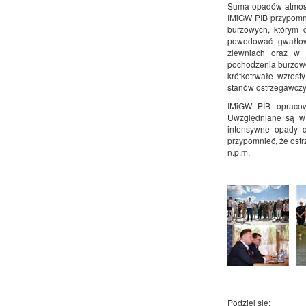
Suma opadów atmosfe
IMiGW PIB przypomni
burzowych, którym 
powodować gwałtow
zlewniach oraz w
pochodzenia burzowe
krótkotrwałe wzrost
stanów ostrzegawczy
IMiGW PIB opracow
Uwzględniane są w 
intensywne opady de
przypomnieć, że ostrz
n.p.m.
Podziel się: