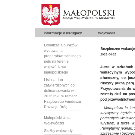
Informacje o usługach
Wojewoda
Lokalizacja punktów
Bezpieczne wakacje
wydawania
2022-06-23
preparatów stabilnego
jodu na terenie
Jutro w szkołach 
województwa
wakacyjnym wypocz
małopolskiego
słoneczny, co jes
Lista zadań
ruszyły pełną parą.
zatwierdzonych do
Przygotowania do 
dofinansowania w
zostały dziś na po
2026 roku w ramach
pod przewodnictwem
Rządowego Funduszu
Rozwoju Dróg
– Małopolska to ter
turystyczny będzie 
podległych Wojewod
Małopolski Urząd
turystom, a także 
Wojewódzki
Pamiętajmy jednak, 
Służby wojewody
szczęśliwie i bezpi