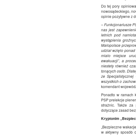
Do tej pory opiniow
nowosądeckiego, now
opinie pozytywne z 
– Funkcjonariusze PS
nas jest zapewnien
letnich pod namio
wystąpienia groźny
Małopolsce przeprow
udział wzięło ponad
miało miejsce uruc
ewakuacji”, a proce
niestety również cz
tonących osób. Dlate
ze Specjalistyczne
wszystkich o zacho
komendant wojewódzk
Ponadto w ramach k
PSP prelekcje plene
strażnic. Także za
dotyczące zasad bez
Kryptonim „Bezpiec
„Bezpieczne wakacje 
w aktywny sposób 