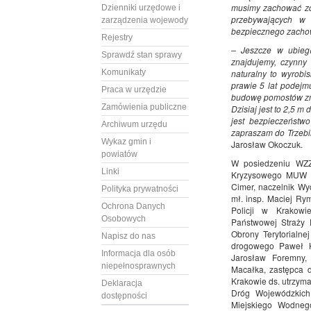
musimy zachować zdr
Dzienniki urzędowe i
przebywających w 
zarządzenia wojewody
bezpiecznego zacho
Rejestry
– Jeszcze w ubiegł
Sprawdź stan sprawy
znajdujemy, czynny
Komunikaty
naturalny to wyrobi
prawie 5 lat podejm
Praca w urzędzie
budowę pomostów zmn
Zamówienia publiczne
Dzisiaj jest to 2,5 m
jest bezpieczeństw
Archiwum urzędu
zapraszam do Trzebin
Wykaz gmin i
Jarosław Okoczuk.
powiatów
W posiedzeniu WZZK
Linki
Kryzysowego MUW w 
Cimer, naczelnik W
Polityka prywatności
mł. insp. Maciej Ry
Ochrona Danych
Policji w Krakowi
Osobowych
Państwowej Straży 
Obrony Terytorialne
Napisz do nas
drogowego Paweł Ku
Informacja dla osób
Jarosław Foremny,
niepełnosprawnych
Macałka, zastępca d
Krakowie ds. utrzym
Deklaracja
Dróg Wojewódzkich
dostępności
Miejskiego Wodneg