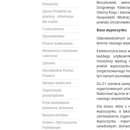
Broczkowski, sekr
Paszporty
Drogowego Katarzyn
Zgony Polaków za
Osłony Kraju i kiero
granicą - informacje
Gospodarki Wodnej
powiatu chrzanowskie
dla rodzin
Cudzoziemcy
Baza wypoczynku
Obywatelstwo
Odpowiedzialnym z
terenie naszego woje
Równe traktowanie
Elektroniczna baza 
Mniejszości narodowe
każdego użytkowni
i etniczne
młodzieży według k
Zdrowie
powiat wypoczynk
zorganizowanego moż
Nieodpłatna Pomoc
tym samym pozostaj
Prawna
Sprawy społeczne
Do 21 czerwca zarej
organizowanych prz
Organizacje
Natomiast łącznie w
pozarządowe
naszego województwa
Przeciwdziałanie
Dla dzieci, które 
przemocy domowej
wypoczynku, a takż
Bezpieczeństwo
zamieszkania, organiz
wypoczynku - organ
Ordery i Odznaczenia
osiedlowych, domach
Państwowe