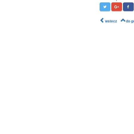
wstecz
do g