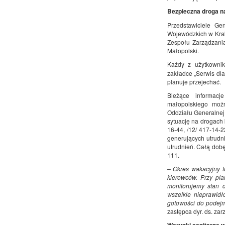
Bezpieczna droga n
Przedstawiciele Ge
Wojewódzkich w Krak
Zespołu Zarządzani
Małopolski.
Każdy z użytkowni
zakładce „Serwis dla
planuje przejechać.
Bieżące informac
małopolskiego możn
Oddziału Generalnej 
sytuację na drogach
16-44, /12/ 417-14-
generujących utrudni
utrudnień. Całą dobę
111.
– Okres wakacyjny t
kierowców. Przy pla
monitorujemy stan d
wszelkie nieprawidł
gotowości do podej
zastępca dyr. ds. z