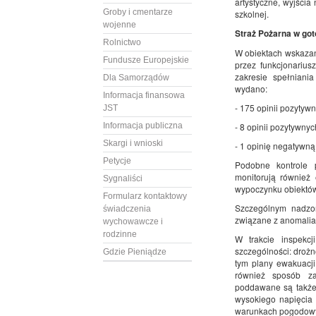
artystyczne, wyjścia
Groby i cmentarze
szkolnej.
wojenne
Straż Pożarna w go
Rolnictwo
W obiektach wskazan
Fundusze Europejskie
przez funkcjonariu
zakresie spełnian
Dla Samorządów
wydano:
Informacja finansowa
- 175 opinii pozytywn
JST
Informacja publiczna
- 8 opinii pozytywny
Skargi i wnioski
- 1 opinię negatywną 
Petycje
Podobne kontrole 
monitorują również
Sygnaliści
wypoczynku obiektów
Formularz kontaktowy
Szczególnym nadzo
świadczenia
związane z anomalia
wychowawcze i
rodzinne
W trakcie inspekc
szczególności: droż
Gdzie Pieniądze
tym plany ewakuacji
również sposób za
poddawane są także 
wysokiego napięcia 
warunkach pogodow