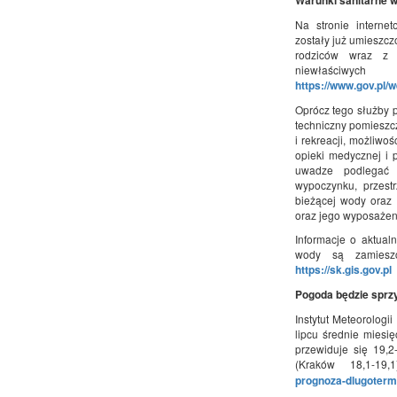
Warunki sanitarne 
Na stronie interne
zostały już umieszc
rodziców wraz z 
niewłaściwych
https://www.gov.pl/
Oprócz tego służby p
techniczny pomieszc
i rekreacji, możliw
opieki medycznej i 
uwadze podlegać 
wypoczynku, przest
bieżącej wody oraz 
oraz jego wyposażen
Informacje o aktualn
wody są zamiesz
https://sk.gis.gov.pl
Pogoda będzie sprz
Instytut Meteorolog
lipcu średnie miesi
przewiduje się 19,2
(Kraków 18,1-1
prognoza-dlugoterm