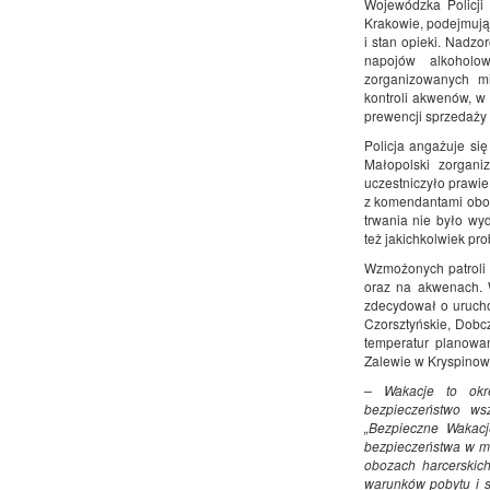
Wojewódzka Policji
Krakowie, podejmują
i stan opieki. Nadz
napojów alkoholo
zorganizowanych m
kontroli akwenów, w 
prewencji sprzedaży 
Policja angażuje si
Małopolski zorgan
uczestniczyło prawie
z komendantami oboz
trwania nie było wy
też jakichkolwiek pr
Wzmożonych patroli
oraz na akwenach. 
zdecydował o uruch
Czorsztyńskie, Dobc
temperatur planowa
Zalewie w Kryspinowi
– Wakacje to okr
bezpieczeństwo wsz
„Bezpieczne Wakacj
bezpieczeństwa w mi
obozach harcerskich
warunków pobytu i s