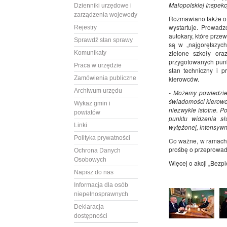
Małopolskiej Inspek
Dzienniki urzędowe i
zarządzenia wojewody
Rozmawiano także o a
wystartuje. Prowadz
Rejestry
autokary, które prz
Sprawdź stan sprawy
są w „najgorętszych
zielone szkoły or
Komunikaty
przygotowanych punk
Praca w urzędzie
stan techniczny i p
Zamówienia publiczne
kierowców.
Archiwum urzędu
- Możemy powiedzieć
świadomości kierowc
Wykaz gmin i
niezwykle istotne. Po
powiatów
punktu widzenia s
Linki
wytężonej, intensywn
Polityka prywatności
Co ważne, w ramach a
prośbę o przeprowad
Ochrona Danych
Osobowych
Więcej o akcji „Bezp
Napisz do nas
Informacja dla osób
niepełnosprawnych
Deklaracja
dostępności