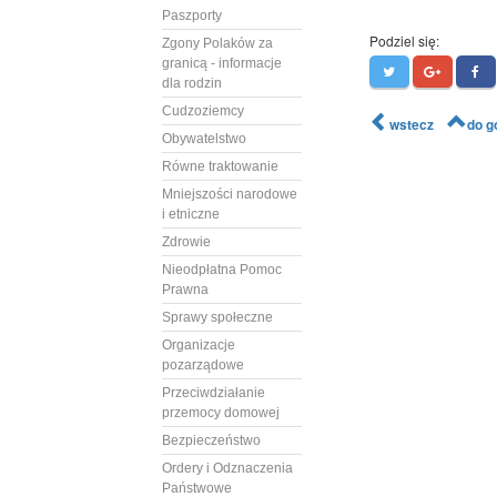
Paszporty
Podziel się:
Zgony Polaków za
granicą - informacje
dla rodzin
Cudzoziemcy
wstecz
do g
Obywatelstwo
Równe traktowanie
Mniejszości narodowe
i etniczne
Zdrowie
Nieodpłatna Pomoc
Prawna
Sprawy społeczne
Organizacje
pozarządowe
Przeciwdziałanie
przemocy domowej
Bezpieczeństwo
Ordery i Odznaczenia
Państwowe