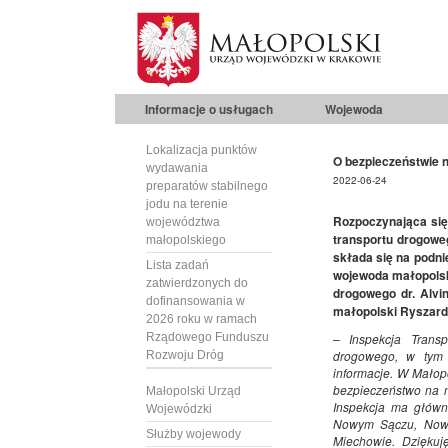
Informacje o usługach
Wojewoda
Lokalizacja punktów
O bezpieczeństwie n
wydawania
2022-06-24
preparatów stabilnego
jodu na terenie
Rozpoczynająca się 
województwa
transportu drogoweg
małopolskiego
składa się na podni
Lista zadań
wojewoda małopolsk
zatwierdzonych do
drogowego dr. Alvi
dofinansowania w
małopolski Ryszard
2026 roku w ramach
Rządowego Funduszu
– Inspekcja Trans
drogowego, w tym 
Rozwoju Dróg
informacje. W Małop
bezpieczeństwo na m
Małopolski Urząd
Inspekcja ma główn
Wojewódzki
Nowym Sączu, Nowy
Służby wojewody
Miechowie. Dziękuj