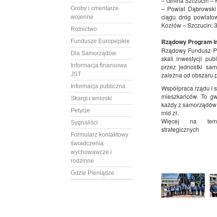
– Gmina Szczucin – P
– Powiat Dąbrowski
Groby i cmentarze
ciągu dróg powiato
wojenne
Kozłów – Szczucin: 3
Rolnictwo
Rządowy Program In
Fundusze Europejskie
Rządowy Fundusz Pol
Dla Samorządów
skali inwestycji pu
Informacja finansowa
przez jednostki sam
JST
zależna od obszaru p
Informacja publiczna
Współpraca rządu i s
mieszkańców. To gw
Skargi i wnioski
każdy z samorządów 
Petycje
mld zł.
Więcej na temat p
Sygnaliści
strategicznych
Formularz kontaktowy
świadczenia
wychowawcze i
rodzinne
Gdzie Pieniądze