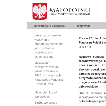
Informacje o usługach
Wojewoda
Lokalizacja punktów
Prawie 27 mln zł d
wydawania
Funduszu Polski Ład
preparatów stabilnego
2022-07-25
jodu na terenie
województwa
Rządowy Fundusz P
małopolskiego
zrównoważonego ro
Lista zadań
mieszkańców. Ro
zatwierdzonych do
skoncentrował się
dofinansowania w
samorządu terytoria
2026 roku w ramach
otrzymała dofinanso
Rządowego Funduszu
czego prawie 27 ml
Rozwoju Dróg
dąbrowskiego.
Małopolski Urząd
Dziś w Tarnowie ma
wicewojewoda małopo
Wojewódzki
potwierdzające przy
Służby wojewody