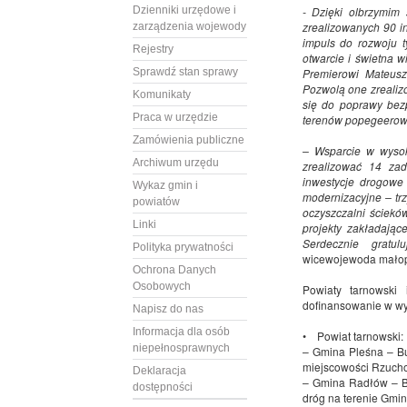
Dzienniki urzędowe i
- Dzięki olbrzymim
zrealizowanych 90 i
zarządzenia wojewody
impuls do rozwoju t
Rejestry
otwarcie i świetna 
Sprawdź stan sprawy
Premierowi Mateusz
Pozwolą one zrealizo
Komunikaty
się do poprawy bezp
Praca w urzędzie
terenów popegeerow
Zamówienia publiczne
– Wsparcie w wysoko
Archiwum urzędu
zrealizować 14 zad
inwestycje drogowe
Wykaz gmin i
modernizacyjne – trz
powiatów
oczyszczalni ściekó
Linki
projekty zakładając
Serdecznie gratu
Polityka prywatności
wicewojewoda małop
Ochrona Danych
Osobowych
Powiaty tarnowski
dofinansowanie w wys
Napisz do nas
Informacja dla osób
• Powiat tarnowski:
niepełnosprawnych
– Gmina Pleśna – B
miejscowości Rzucho
Deklaracja
– Gmina Radłów – B
dostępności
dróg na terenie Gmin