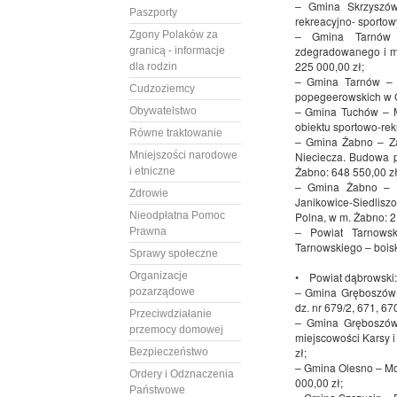
– Gmina Skrzyszów
Paszporty
rekreacyjno- sportow
Zgony Polaków za
– Gmina Tarnów – 
zdegradowanego i m
granicą - informacje
225 000,00 zł;
dla rodzin
– Gmina Tarnów – B
Cudzoziemcy
popegeerowskich w G
– Gmina Tuchów – M
Obywatelstwo
obiektu sportowo-rek
Równe traktowanie
– Gmina Żabno – Za
Mniejszości narodowe
Nieciecza. Budowa p
Żabno: 648 550,00 zł
i etniczne
– Gmina Żabno – 
Zdrowie
Janikowice-Siedlisz
Nieodpłatna Pomoc
Polna, w m. Żabno: 2
– Powiat Tarnowsk
Prawna
Tarnowskiego – boisk
Sprawy społeczne
Organizacje
• Powiat dąbrowski:
– Gmina Gręboszów 
pozarządowe
dz. nr 679/2, 671, 6
Przeciwdziałanie
– Gmina Gręboszów
przemocy domowej
miejscowości Karsy i
zł;
Bezpieczeństwo
– Gmina Olesno – Mod
Ordery i Odznaczenia
000,00 zł;
Państwowe