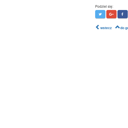
Podziel się:
wstecz
do g