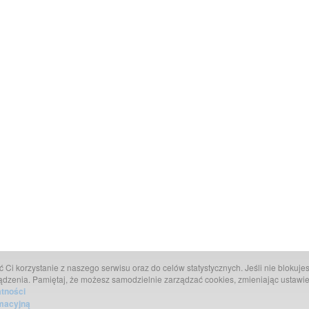
Ci korzystanie z naszego serwisu oraz do celów statystycznych. Jeśli nie blokujesz
ądzenia. Pamiętaj, że możesz samodzielnie zarządzać cookies, zmieniając ustawie
atności
rmacyjną