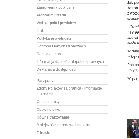
Jak po
Wśród 
Zamówienia publiczne
z wózk
Archiwum urzędu
czasow
Wykaz gmin i powiatów
-
Grant
Linki
719 99
aparat
Polityka prywatności
także 
Ochrona Danych Osobowych
W rama
Napisz do nas
w Łęka
Informacja dla osób niepełnosprawnych
Pacjen
Przych
Deklaracja dostępności
Więcej
Paszporty
Zgony Polaków za granicą - informacje
dla rodzin
Cudzoziemcy
Obywatelstwo
Równe traktowanie
Mniejszości narodowe i etniczne
Zdrowie