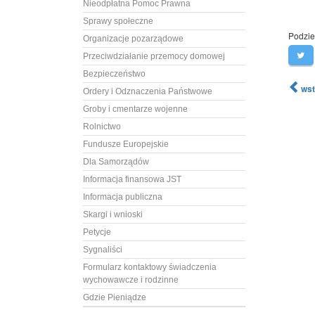
Nieodpłatna Pomoc Prawna
Sprawy społeczne
Podziel
Organizacje pozarządowe
Przeciwdziałanie przemocy domowej
Bezpieczeństwo
wst
Ordery i Odznaczenia Państwowe
Groby i cmentarze wojenne
Rolnictwo
Fundusze Europejskie
Dla Samorządów
Informacja finansowa JST
Informacja publiczna
Skargi i wnioski
Petycje
Sygnaliści
Formularz kontaktowy świadczenia
wychowawcze i rodzinne
Gdzie Pieniądze