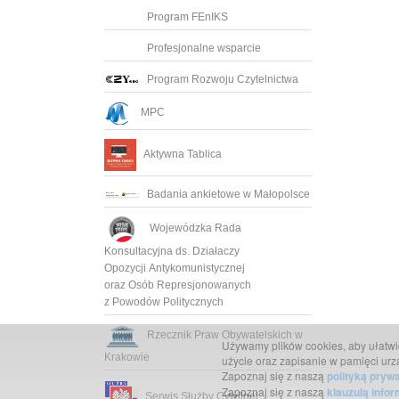
Program FEnIKS
Profesjonalne wsparcie
Program Rozwoju Czytelnictwa
MPC
Aktywna Tablica
Badania ankietowe w Małopolsce
Wojewódzka Rada
Konsultacyjna ds. Działaczy
Opozycji Antykomunistycznej
oraz Osób Represjonowanych
z Powodów Politycznych
Rzecznik Praw Obywatelskich w
Używamy plików cookies, aby ułatwić 
Krakowie
użycie oraz zapisanie w pamięci urz
Zapoznaj się z naszą
polityką pryw
Zapoznaj się z naszą
klauzulą info
Serwis Służby Cywilnej