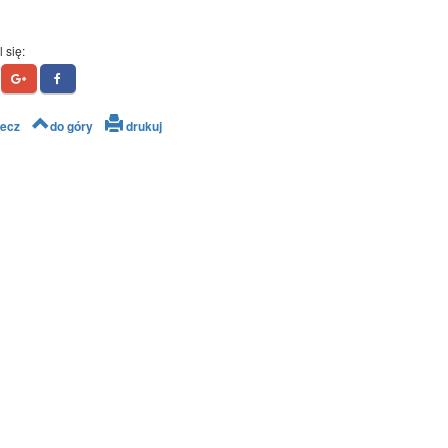
 się:
ecz
do góry
drukuj