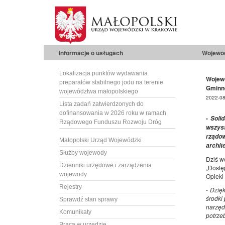
Informacje o usługach
Wojewo
Lokalizacja punktów wydawania
Wojewo
preparatów stabilnego jodu na terenie
Gminne
województwa małopolskiego
2022-08
Lista zadań zatwierdzonych do
dofinansowania w 2026 roku w ramach
-
Soli
Rządowego Funduszu Rozwoju Dróg
wszyst
rządo
Małopolski Urząd Wojewódzki
archit
Służby wojewody
Dziś w
Dzienniki urzędowe i zarządzenia
„Dostę
wojewody
Opieki
Rejestry
-
Dzięk
środki
Sprawdź stan sprawy
narzęd
Komunikaty
potrze
Praca w urzędzie