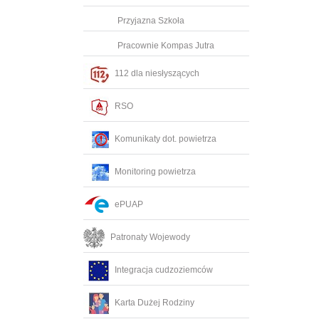
Przyjazna Szkoła
Pracownie Kompas Jutra
112 dla niesłyszących
RSO
Komunikaty dot. powietrza
Monitoring powietrza
ePUAP
Patronaty Wojewody
Integracja cudzoziemców
Karta Dużej Rodziny