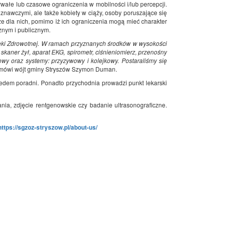
wałe lub czasowe ograniczenia w mobilności i/lub percepcji.
znawczymi, ale także kobiety w ciąży, osoby poruszające się
e dla nich, pomimo iż ich ograniczenia mogą mieć charakter
znym i publicznym.
eki Zdrowotnej. W ramach przyznanych środków w wysokości
skaner żył, aparat EKG, spirometr, ciśnieniomierz, przenośny
y oraz systemy: przyzywowy i kolejkowy. Postaraliśmy się
mówi wójt gminy Stryszów Szymon Duman.
dem poradni. Ponadto przychodnia prowadzi punkt lekarski
a, zdjęcie rentgenowskie czy badanie ultrasonograficzne.
https://sgzoz-stryszow.pl/about-us/