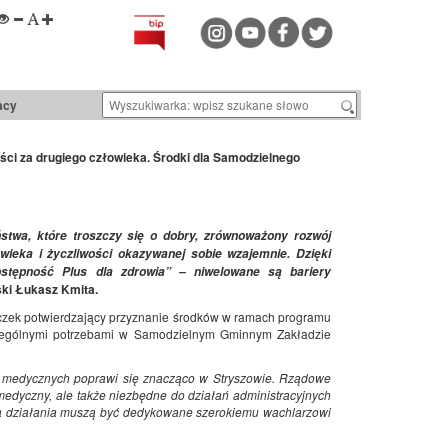
acy
ci za drugiego człowieka. Środki dla Samodzielnego
stwa, które troszczy się o dobry, zrównoważony rozwój
wieka i życzliwości okazywanej sobie wzajemnie. Dzięki
stępność Plus dla zdrowia” – niwelowane są bariery
ki Łukasz Kmita.
czek potwierdzający przyznanie środków w ramach programu
zczególnymi potrzebami w Samodzielnym Gminnym Zakładzie
ug medycznych poprawi się znacząco w Stryszowie. Rządowe
medyczny, ale także niezbędne do działań administracyjnych
 a działania muszą być dedykowane szerokiemu wachlarzowi