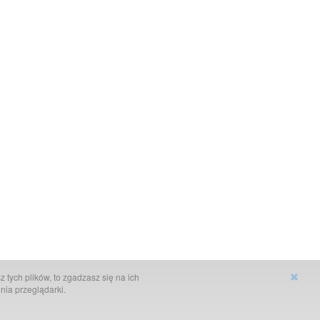
 tych plików, to zgadzasz się na ich
nia przeglądarki.