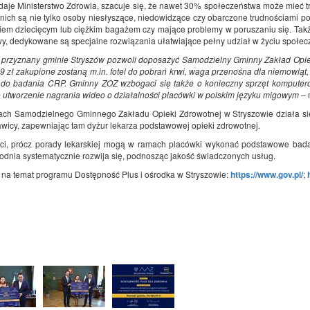
daje Ministerstwo Zdrowia, szacuje się, że nawet 30% społeczeństwa może mieć tr
nich są nie tylko osoby niesłyszące, niedowidzące czy obarczone trudnościami po
iem dziecięcym lub ciężkim bagażem czy mające problemy w poruszaniu się. Takż
y, dedykowane są specjalne rozwiązania ułatwiające pełny udział w życiu społec
 przyznany gminie Stryszów pozwoli doposażyć Samodzielny Gminny Zakład Opi
9 zł zakupione zostaną m.in. fotel do pobrań krwi, waga przenośna dla niemowląt, 
 do badania CRP. Gminny ZOZ wzbogaci się także o konieczny sprzęt komputerow
o utworzenie nagrania wideo o działalności placówki w polskim języku migowym
– 
ch Samodzielnego Gminnego Zakładu Opieki Zdrowotnej w Stryszowie działa sie
wicy, zapewniając tam dyżur lekarza podstawowej opieki zdrowotnej.
ci, prócz porady lekarskiej mogą w ramach placówki wykonać podstawowe badani
odnia systematycznie rozwija się, podnosząc jakość świadczonych usług.
 na temat programu Dostępność Plus i ośrodka w Stryszowie:
https://www.gov.pl/
;