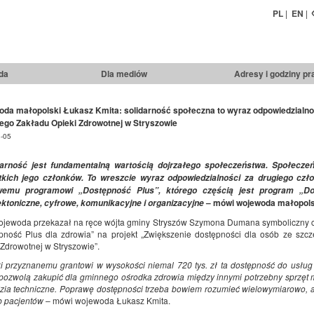
PL
|
EN
|
da
Dla mediów
Adresy i godziny pr
da małopolski Łukasz Kmita: solidarność społeczna to wyraz odpowiedzialnoś
go Zakładu Opieki Zdrowotnej w Stryszowie
-05
darność jest fundamentalną wartością dojrzałego społeczeństwa. Społeczeń
kich jego członków. To wreszcie wyraz odpowiedzialności za drugiego czło
wemu programowi „Dostępność Plus”, którego częścią jest program „Do
– mówi wojewoda małopols
ektoniczne, cyfrowe, komunikacyjne i organizacyjne
ojewoda przekazał na ręce wójta gminy Stryszów Szymona Dumana symboliczny 
pność Plus dla zdrowia” na projekt „Zwiększenie dostępności dla osób ze s
 Zdrowotnej w Stryszowie”.
i przyznanemu grantowi w wysokości niemal 720 tys. zł ta dostępność do usł
 pozwolą zakupić dla gminnego ośrodka zdrowia między innymi potrzebny sprzęt 
zia techniczne. Poprawę dostępności trzeba bowiem rozumieć wielowymiarowo,
b pacjentów
– mówi wojewoda Łukasz Kmita.