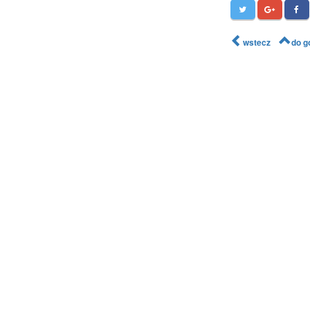
wstecz
do g