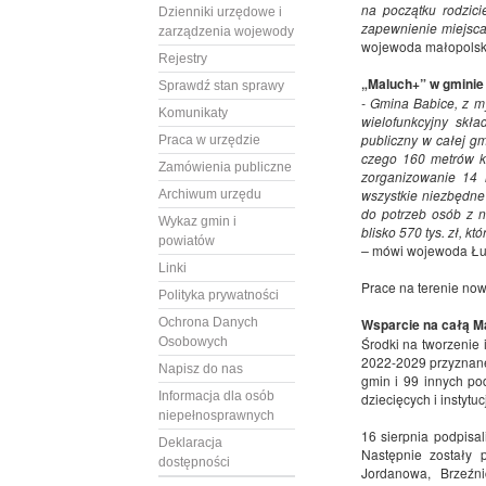
na początku rodzici
Dzienniki urzędowe i
zapewnienie miejsca
zarządzenia wojewody
wojewoda małopolski
Rejestry
„Maluch+” w gminie
Sprawdź stan sprawy
- Gmina Babice, z m
Komunikaty
wielofunkcyjny skła
publiczny w całej g
Praca w urzędzie
czego 160 metrów kw
Zamówienia publiczne
zorganizowanie 14 
wszystkie niezbędn
Archiwum urzędu
do potrzeb osób z n
Wykaz gmin i
blisko 570 tys. zł, 
powiatów
–
mówi wojewoda Łuk
Linki
Prace na terenie now
Polityka prywatności
Ochrona Danych
Wsparcie na całą M
Osobowych
Środki na tworzenie
2022-2029 przyznan
Napisz do nas
gmin i 99 innych po
Informacja dla osób
dziecięcych i instytu
niepełnosprawnych
16 sierpnia podpisa
Deklaracja
Następnie zostały
dostępności
Jordanowa, Brzeźn