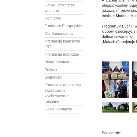
obejmowaliśmy rządy
Groby i cmentarze
„Maluch+”, gdzie ch
wojenne
minister Marlena Mal
Rolnictwo
Program „Maluch+” ws
Fundusze Europejskie
klubów dziecięcych 
Dla Samorządów
dofinansowanie do 
„Maluch+” obejmuje l
Informacja finansowa
JST
Informacja publiczna
Skargi i wnioski
Petycje
Sygnaliści
Formularz kontaktowy
świadczenia
wychowawcze i
rodzinne
Gdzie Pieniądze
Podziel się: