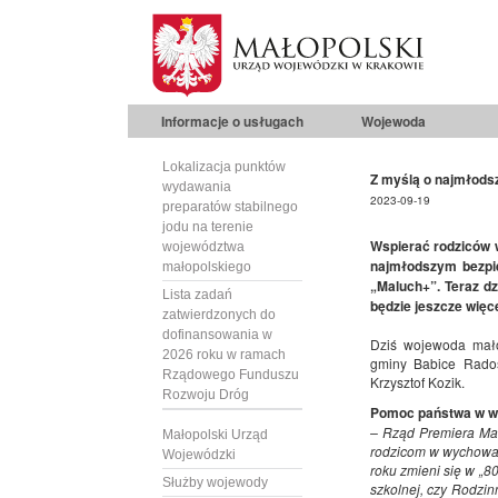
Informacje o usługach
Wojewoda
Lokalizacja punktów
Z myślą o najmłods
wydawania
2023-09-19
preparatów stabilnego
jodu na terenie
Wspierać rodziców 
województwa
najmłodszym bezpi
małopolskiego
„Maluch+”. Teraz dz
Lista zadań
będzie jeszcze więce
zatwierdzonych do
dofinansowania w
Dziś wojewoda mał
2026 roku w ramach
gminy Babice Rado
Rządowego Funduszu
Krzysztof Kozik.
Rozwoju Dróg
Pomoc państwa w w
– Rząd Premiera Ma
Małopolski Urząd
rodzicom w wychowani
Wojewódzki
roku zmieni się w „80
Służby wojewody
szkolnej, czy Rodzin