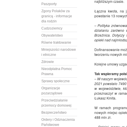
najbliższym czasie.
Paszporty
Łączna kwota, na j
Zgony Polaków za
powstanie 13 nowych
granicą - informacje
dla rodzin
– Polityka zrównow
Cudzoziemcy
działaniu zarówno 
Brzeźnica. Dotyczy 
Obywatelstwo
opieki nad najmłods
Równe traktowanie
Dofinansowanie może
Mniejszości narodowe
tworzeniu nowych mie
i etniczne
Zdrowie
Kolejne umowy uzga
Nieodpłatna Pomoc
Tak wspieramy polsk
Prawna
– W naszym wojewódz
Sprawy społeczne
2021 powstało 7490 n
w województwie, któ
Organizacje
przeznaczył w rama
pozarządowe
Łukasz Kmita.
Przeciwdziałanie
przemocy domowej
W ramach programu
nowych miejsc opieki
Bezpieczeństwo
488 mln zł.
Ordery i Odznaczenia
Państwowe
– Dzisiaj mamy w Po