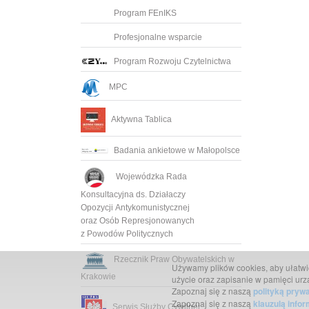
Program FEnIKS
Profesjonalne wsparcie
Program Rozwoju Czytelnictwa
MPC
Aktywna Tablica
Badania ankietowe w Małopolsce
Wojewódzka Rada
Konsultacyjna ds. Działaczy
Opozycji Antykomunistycznej
oraz Osób Represjonowanych
z Powodów Politycznych
Rzecznik Praw Obywatelskich w
Używamy plików cookies, aby ułatwić 
Krakowie
użycie oraz zapisanie w pamięci urz
Zapoznaj się z naszą
polityką pryw
Zapoznaj się z naszą
klauzulą info
Serwis Służby Cywilnej