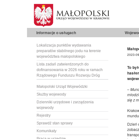
Informacje o usługach
Wojewo
Lokalizacja punktów wydawania
Małopo
preparatów stabilnego jodu na terenie
2023-09
województwa małopolskiego
Lista zadań zatwierdzonych do
To był
dofinansowania w 2026 roku w ramach
hasłe
Rządowego Funduszu Rozwoju Dróg
wojewo
Małopolski Urząd Wojewódzki
–
Mundu
młodzi
Służby wojewody
się z 
Dzienniki urzędowe i zarządzenia
wojewody
Krakow
mundur
Rejestry
Sprawdź stan sprawy
Dzień 
zobacz
Komunikaty
transp
Praca w urzędzie