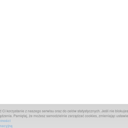
Ci korzystanie z naszego serwisu oraz do celów statystycznych. Jeśli nie blokujesz
ądzenia. Pamiętaj, że możesz samodzielnie zarządzać cookies, zmieniając ustawie
atności
rmacyjną