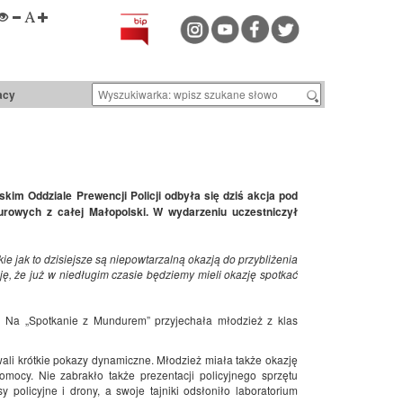
acy
kim Oddziale Prewencji Policji odbyła się dziś akcja pod
rowych z całej Małopolski. W wydarzeniu uczestniczył
kie jak to dzisiejsze są niepowtarzalną okazją do przybliżenia
ję, że już w niedługim czasie będziemy mieli okazję spotkać
ko. Na „Spotkanie z Mundurem” przyjechała młodzież z klas
owali krótkie pokazy dynamiczne. Młodzież miała także okazję
mocy. Nie zabrakło także prezentacji policyjnego sprzętu
olicyjne i drony, a swoje tajniki odsłoniło laboratorium