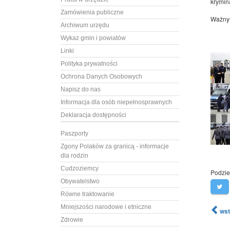
krymina
Zamówienia publiczne
Ważnym
Archiwum urzędu
Wykaz gmin i powiatów
Linki
Polityka prywatności
Ochrona Danych Osobowych
Napisz do nas
Informacja dla osób niepełnosprawnych
Deklaracja dostępności
Paszporty
Zgony Polaków za granicą - informacje
dla rodzin
Cudzoziemcy
Podziel
Obywatelstwo
Równe traktowanie
Mniejszości narodowe i etniczne
wst
Zdrowie