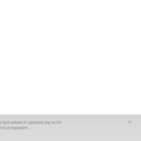
 tych plików, to zgadzasz się na ich
nia przeglądarki.