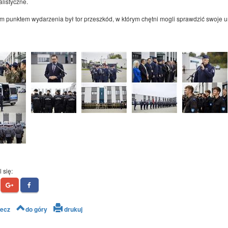
listyczne.
 punktem wydarzenia był tor przeszkód, w którym chętni mogli sprawdzić swoje umi
 się:
ecz
do góry
drukuj