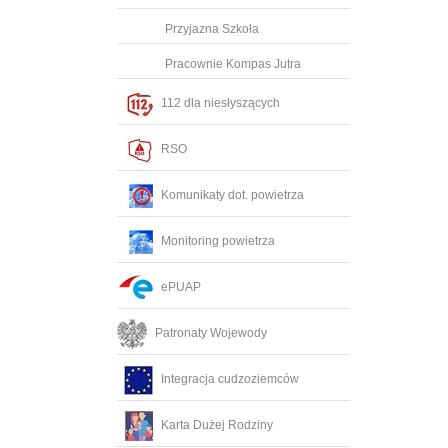
Przyjazna Szkoła
Pracownie Kompas Jutra
112 dla niesłyszących
RSO
Komunikaty dot. powietrza
Monitoring powietrza
ePUAP
Patronaty Wojewody
Integracja cudzoziemców
Karta Dużej Rodziny