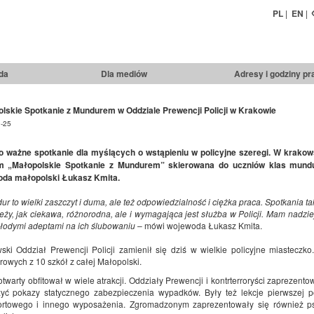
PL
|
EN
|
da
Dla mediów
Adresy i godziny pr
lskie Spotkanie z Mundurem w Oddziale Prewencji Policji w Krakowie
-25
o ważne spotkanie dla myślących o wstąpieniu w policyjne szeregi. W krakows
m „Małopolskie Spotkanie z Mundurem” skierowana do uczniów klas mundu
da małopolski Łukasz Kmita.
r to wielki zaszczyt i duma, ale też odpowiedzialność i ciężka praca. Spotkania ta
eży, jak ciekawa, różnorodna, ale i wymagająca jest służba w Policji. Mam nadzie
młodymi adeptami na ich ślubowaniu
– mówi wojewoda Łukasz Kmita.
ski Oddział Prewencji Policji zamienił się dziś w wielkie policyjne miastecz
owych z 10 szkół z całej Małopolski.
otwarty obfitował w wiele atrakcji. Oddziały Prewencji i kontrterroryści zaprezent
yć pokazy statycznego zabezpieczenia wypadków. Były też lekcje pierwszej po
ortowego i innego wyposażenia. Zgromadzonym zaprezentowały się również psy p