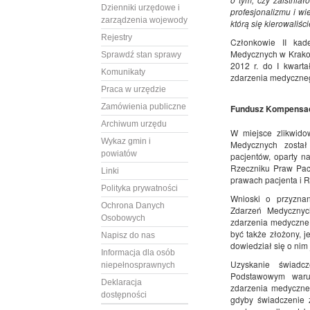
Dzienniki urzędowe i
profesjonalizmu i w
zarządzenia wojewody
którą się kierowaliści
Rejestry
Członkowie II kad
Medycznych w Krakowi
Sprawdź stan sprawy
2012 r. do I kwart
Komunikaty
zdarzenia medyczneg
Praca w urzędzie
Zamówienia publiczne
Fundusz Kompensac
Archiwum urzędu
W miejsce zlikwid
Wykaz gmin i
Medycznych został
powiatów
pacjentów, oparty 
Rzeczniku Praw Pacj
Linki
prawach pacjenta i R
Polityka prywatności
Wnioski o przyzna
Ochrona Danych
Zdarzeń Medycznyc
Osobowych
zdarzenia medyczne,
być także złożony, 
Napisz do nas
dowiedział się o nim 
Informacja dla osób
Uzyskanie świadc
niepełnosprawnych
Podstawowym warun
Deklaracja
zdarzenia medyczne
dostępności
gdyby świadczenie 