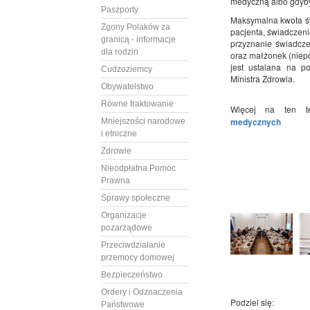
medyczną albo gdyby
Paszporty
Maksymalna kwota św
Zgony Polaków za
pacjenta, świadczeni
granicą - informacje
przyznanie świadcze
dla rodzin
oraz małżonek (niepo
jest ustalana na p
Cudzoziemcy
Ministra Zdrowia.
Obywatelstwo
Równe traktowanie
Więcej na ten 
medycznych
Mniejszości narodowe
i etniczne
Zdrowie
Nieodpłatna Pomoc
Prawna
Sprawy społeczne
Organizacje
pozarządowe
Przeciwdziałanie
przemocy domowej
Bezpieczeństwo
Ordery i Odznaczenia
Podziel się:
Państwowe