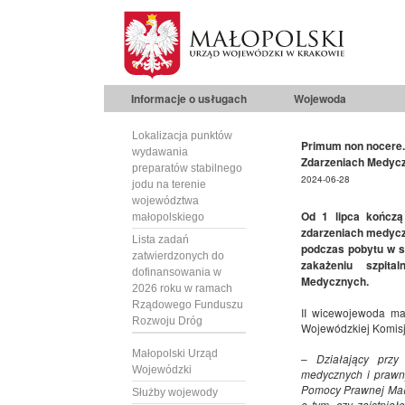
Informacje o usługach
Wojewoda
Lokalizacja punktów
Primum non nocere.
wydawania
Zdarzeniach Medyc
preparatów stabilnego
2024-06-28
jodu na terenie
województwa
Od 1 lipca kończą
małopolskiego
zdarzeniach medycz
Lista zadań
podczas pobytu w sz
zatwierdzonych do
zakażeniu szpit
dofinansowania w
Medycznych.
2026 roku w ramach
Rządowego Funduszu
II wicewojewoda mał
Rozwoju Dróg
Wojewódzkiej Komisj
Małopolski Urząd
–
Działający prz
Wojewódzki
medycznych i prawn
Pomocy Prawnej Mał
Służby wojewody
o tym, czy zaistnia