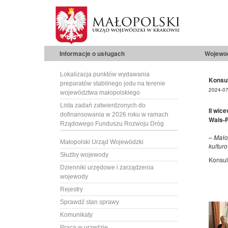
Informacje o usługach
Wojewo
Lokalizacja punktów wydawania
Konsul
preparatów stabilnego jodu na terenie
2024-07
województwa małopolskiego
Lista zadań zatwierdzonych do
II wic
dofinansowania w 2026 roku w ramach
Wais-P
Rządowego Funduszu Rozwoju Dróg
– Mało
Małopolski Urząd Wojewódzki
kultur
Służby wojewody
Konsul
Dzienniki urzędowe i zarządzenia
wojewody
Rejestry
Sprawdź stan sprawy
Komunikaty
Praca w urzędzie