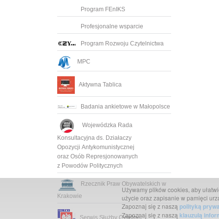
Program FEnIKS
Profesjonalne wsparcie
Program Rozwoju Czytelnictwa
MPC
Aktywna Tablica
Badania ankietowe w Małopolsce
Wojewódzka Rada
Konsultacyjna ds. Działaczy
Opozycji Antykomunistycznej
oraz Osób Represjonowanych
z Powodów Politycznych
Rzecznik Praw Obywatelskich w
Używamy plików cookies, aby ułatwić 
Krakowie
użycie oraz zapisanie w pamięci urz
Zapoznaj się z naszą
polityką pryw
Zapoznaj się z naszą
klauzulą info
Serwis Służby Cywilnej