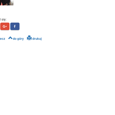
 się:
ecz
do góry
drukuj