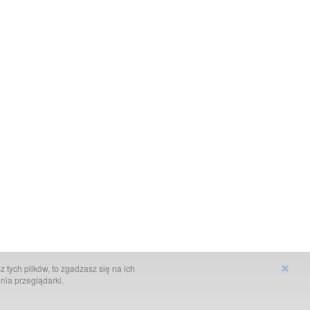
 tych plików, to zgadzasz się na ich
nia przeglądarki.