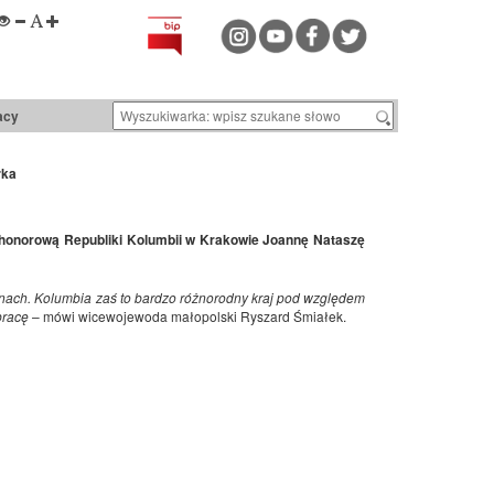
acy
łka
 honorową Republiki Kolumbii w Krakowie Joannę Nataszę
znach. Kolumbia zaś to bardzo różnorodny kraj pod względem
pracę
– mówi wicewojewoda małopolski Ryszard Śmiałek.