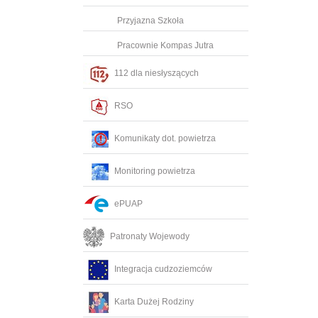
Przyjazna Szkoła
Pracownie Kompas Jutra
112 dla niesłyszących
RSO
Komunikaty dot. powietrza
Monitoring powietrza
ePUAP
Patronaty Wojewody
Integracja cudzoziemców
Karta Dużej Rodziny