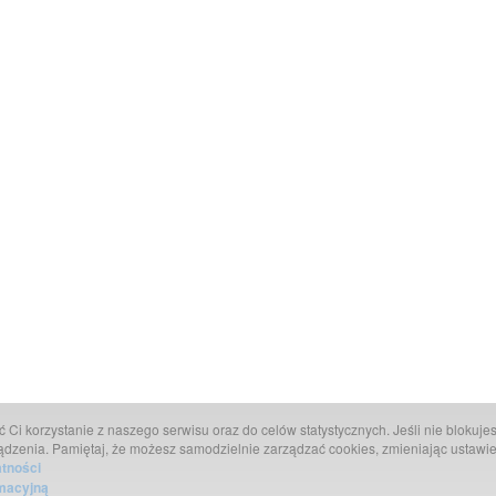
Ci korzystanie z naszego serwisu oraz do celów statystycznych. Jeśli nie blokujesz
ądzenia. Pamiętaj, że możesz samodzielnie zarządzać cookies, zmieniając ustawie
atności
rmacyjną