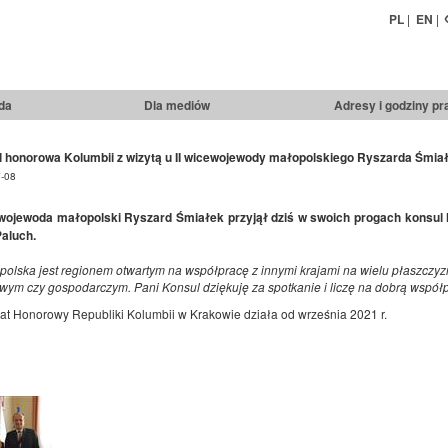
PL
|
EN
|
da
Dla mediów
Adresy i godziny pr
 honorowa Kolumbii z wizytą u II wicewojewody małopolskiego Ryszarda Śmia
-08
ewojewoda małopolski Ryszard Śmiałek przyjął dziś w swoich progach konsul
aluch.
polska jest regionem otwartym na współpracę z innymi krajami na wielu płaszczy
owym czy gospodarczym. Pani Konsul dziękuję za spotkanie i liczę na dobrą współ
at Honorowy Republiki Kolumbii w Krakowie działa od września 2021 r.