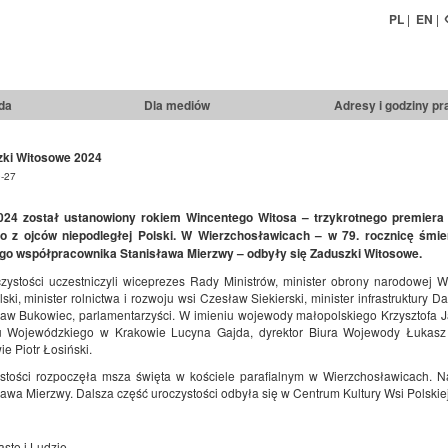
PL
|
EN
|
da
Dla mediów
Adresy i godziny pr
ki Witosowe 2024
-27
24 został ustanowiony rokiem Wincentego Witosa – trzykrotnego premiera 
o z ojców niepodległej Polski. W Wierzchosławicach – w 79. rocznicę śmie
ego współpracownika Stanisława Mierzwy – odbyły się Zaduszki Witosowe.
zystości uczestniczyli wiceprezes Rady Ministrów, minister obrony narodowej
ski, minister rolnictwa i rozwoju wsi Czesław Siekierski, minister infrastruktury Da
ław Bukowiec, parlamentarzyści. W imieniu wojewody małopolskiego Krzysztofa J
 Wojewódzkiego w Krakowie Lucyna Gajda, dyrektor Biura Wojewody Łukasz K
e Piotr Łosiński.
stości rozpoczęła msza święta w kościele parafialnym w Wierzchosławicach. N
ława Mierzwy. Dalsza część uroczystości odbyła się w Centrum Kultury Wsi Polskiej
asto i Ludzie