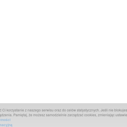
Ci korzystanie z naszego serwisu oraz do celów statystycznych. Jeśli nie blokujesz
ądzenia. Pamiętaj, że możesz samodzielnie zarządzać cookies, zmieniając ustawie
atności
rmacyjną