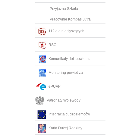
Przyjazna Szkoła
Pracownie Kompas Jutra
112 dla niesłyszących
RSO
Komunikaty dot. powietrza
Monitoring powietrza
ePUAP
Patronaty Wojewody
Integracja cudzoziemców
Karta Dużej Rodziny