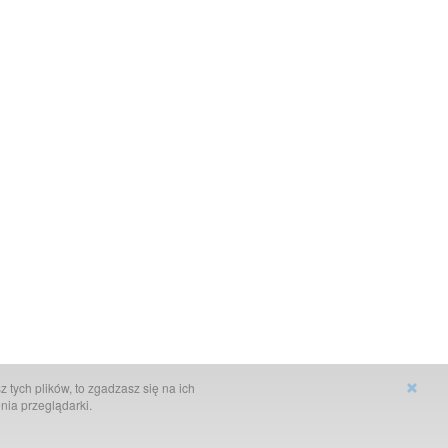
 tych plików, to zgadzasz się na ich
nia przeglądarki.