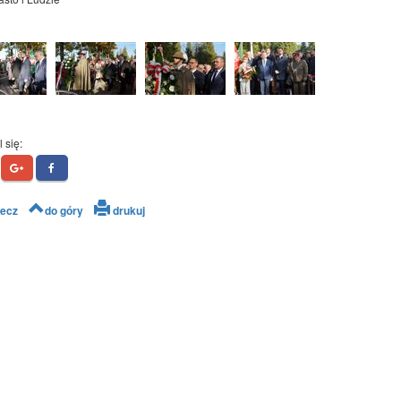
 się:
ecz
do góry
drukuj