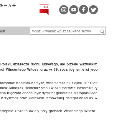
acy
Polski, działacza ruchu ludowego, ale przede wszystkim
rci Wincentego Witosa oraz w 39. rocznicę śmierci jego
 Władysław Kosiniak-Kamysz, wicemarszałek Sejmu RP Piotr
riusz Klimczak, sekretarz stanu w Ministerstwie Infrastruktury
ana Klęczara obecni byli: dyrektor generalna Małopolskiego
rzysztofik oraz kierownik tarnowskiej delegatury MUW w
astępnie złożono kwiaty przy grobach Wincentego Witosa i
.