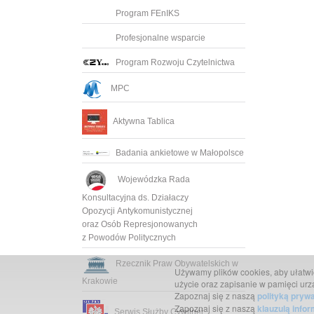
Program FEnIKS
Profesjonalne wsparcie
Program Rozwoju Czytelnictwa
MPC
Aktywna Tablica
Badania ankietowe w Małopolsce
Wojewódzka Rada
Konsultacyjna ds. Działaczy
Opozycji Antykomunistycznej
oraz Osób Represjonowanych
z Powodów Politycznych
Rzecznik Praw Obywatelskich w
Używamy plików cookies, aby ułatwić 
Krakowie
użycie oraz zapisanie w pamięci urz
Zapoznaj się z naszą
polityką pryw
Zapoznaj się z naszą
klauzulą info
Serwis Służby Cywilnej