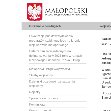
Informacje o usługach
Wojewo
Lokalizacja punktów wydawania
Zadusz
preparatów stabilnego jodu na terenie
2024-10
województwa małopolskiego
Lista zadań zatwierdzonych do
Rok 20
dofinansowania w 2026 roku w ramach
jedneg
Rządowego Funduszu Rozwoju Dróg
bliski
Małopolski Urząd Wojewódzki
W uroc
Zgorzel
Służby wojewody
Stanis
Dzienniki urzędowe i zarządzenia
Urzędu
wojewody
Tarnowi
Rejestry
Uroczy
Stanis
Sprawdź stan sprawy
Komunikaty
Fot. Mi
Praca w urzędzie