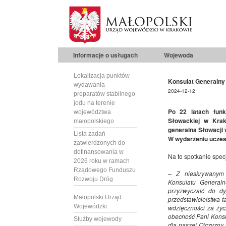
Informacje o usługach
Wojewoda
Lokalizacja punktów
Konsulat Generalny
wydawania
2024-12-12
preparatów stabilnego
jodu na terenie
Po 22 latach funk
województwa
Słowackiej w Krak
małopolskiego
generalna Słowacji
Lista zadań
W wydarzeniu uczes
zatwierdzonych do
dofinansowania w
Na to spotkanie spec
2026 roku w ramach
Rządowego Funduszu
– Z nieskrywanym 
Rozwoju Dróg
Konsulatu General
przyzwyczaić do dy
Małopolski Urząd
przedstawicielstwa t
Wojewódzki
wdzięczności za życ
obecność Pani Konsu
Służby wojewody
dla naszej Ojczyzny