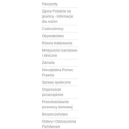
Paszporty
Zgony Polaków za
granicą - informacje
dla rodzin
Cudzoziemcy
Obywatelstwo
Równe traktowanie
Mniejszości narodowe
i etniczne
Zdrowie
Nieodpłatna Pomoc
Prawna
Sprawy społeczne
Organizacje
pozarządowe
Przeciwdziałanie
przemocy domowej
Bezpieczeństwo
Ordery i Odznaczenia
Państwowe