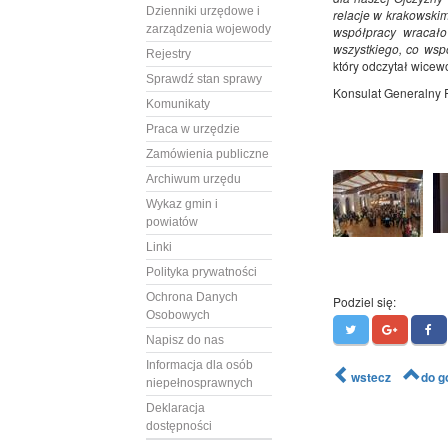
Dzienniki urzędowe i
relacje w krakowski
zarządzenia wojewody
współpracy wracał
wszystkiego, co wsp
Rejestry
który odczytał wice
Sprawdź stan sprawy
Konsulat Generalny R
Komunikaty
Praca w urzędzie
Zamówienia publiczne
Archiwum urzędu
Wykaz gmin i
powiatów
Linki
Polityka prywatności
Ochrona Danych
Podziel się:
Osobowych
Napisz do nas
Informacja dla osób
wstecz
do g
niepełnosprawnych
Deklaracja
dostępności