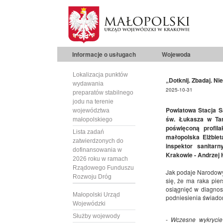
Informacje o usługach
Wojewoda
Lokalizacja punktów
„Dotknij. Zbadaj. Ni
wydawania
2025-10-31
preparatów stabilnego
jodu na terenie
Powiatowa Stacja S
województwa
św. Łukasza w Tarn
małopolskiego
poświęconą profil
Lista zadań
małopolska Elżbiet
zatwierdzonych do
inspektor sanitarn
dofinansowania w
Krakowie - Andrzej
2026 roku w ramach
Rządowego Funduszu
Jak podaje Narodowy
Rozwoju Dróg
się, że ma raka pie
osiągnięć w diagnos
Małopolski Urząd
podniesienia świado
Wojewódzki
Służby wojewody
-
Wczesne wykrycie