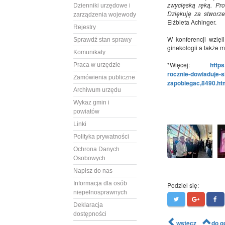
zwycięską ręką. Pro
Dzienniki urzędowe i
Dziękuję za stworzen
zarządzenia wojewody
Elżbieta Achinger.
Rejestry
W konferencji wzięli
Sprawdź stan sprawy
ginekologii a także 
Komunikaty
*Więcej:
https
Praca w urzędzie
rocznie-dowiaduje-s
Zamówienia publiczne
zapobiegac,8490.ht
Archiwum urzędu
Wykaz gmin i
powiatów
Linki
Polityka prywatności
Ochrona Danych
Osobowych
Napisz do nas
Informacja dla osób
Podziel się:
niepełnosprawnych
Deklaracja
dostępności
wstecz
do g