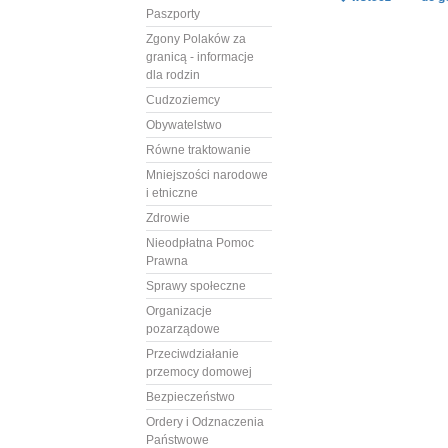
Paszporty
Zgony Polaków za
granicą - informacje
dla rodzin
Cudzoziemcy
Obywatelstwo
Równe traktowanie
Mniejszości narodowe
i etniczne
Zdrowie
Nieodpłatna Pomoc
Prawna
Sprawy społeczne
Organizacje
pozarządowe
Przeciwdziałanie
przemocy domowej
Bezpieczeństwo
Ordery i Odznaczenia
Państwowe