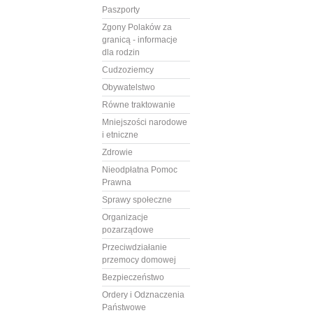
Paszporty
Zgony Polaków za
granicą - informacje
dla rodzin
Cudzoziemcy
Obywatelstwo
Równe traktowanie
Mniejszości narodowe
i etniczne
Zdrowie
Nieodpłatna Pomoc
Prawna
Sprawy społeczne
Organizacje
pozarządowe
Przeciwdziałanie
przemocy domowej
Bezpieczeństwo
Ordery i Odznaczenia
Państwowe