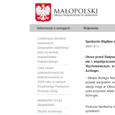
Informacje o usługach
Wojewoda
Lokalizacja punktów
Spotkanie Wigilijn
wydawania
2025-12-11
preparatów stabilnego
jodu na terenie
Okres przed Świętam
województwa
ale i współpracown
małopolskiego
Wychowawczym w W
Lista zadań
Achinger.
zatwierdzonych do
dofinansowania w
-
Święta Bożego Naro
przede wszystkim ni
2026 roku w ramach
swoją misję w Ośro
Rządowego Funduszu
czas przyniósł wiele 
Rozwoju Dróg
Achinger.
Małopolski Urząd
Wojewódzki
Podczas Spotkania W
opłatkiem.
Służby wojewody