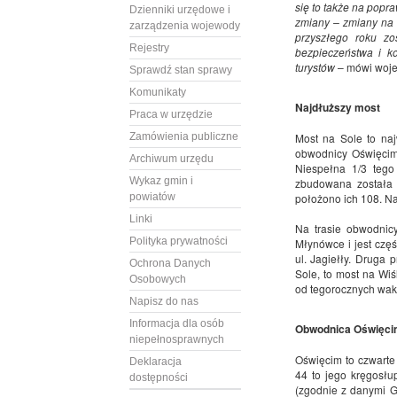
się to także na popr
Dzienniki urzędowe i
zmiany – zmiany na 
zarządzenia wojewody
przyszłego roku z
Rejestry
bezpieczeństwa i k
turystów
– mówi wojew
Sprawdź stan sprawy
Komunikaty
Najdłuższy most
Praca w urzędzie
Zamówienia publiczne
Most na Sole to na
obwodnicy Oświęcim
Archiwum urzędu
Niespełna 1/3 tego
Wykaz gmin i
zbudowana została 
powiatów
położono ich 108. Na
Linki
Na trasie obwodnic
Polityka prywatności
Młynówce i jest czę
ul. Jagiełły. Druga
Ochrona Danych
Sole, to most na Wi
Osobowych
od tegorocznych wak
Napisz do nas
Informacja dla osób
Obwodnica Oświęci
niepełnosprawnych
Oświęcim to czwarte
Deklaracja
44 to jego kręgosłu
dostępności
(zgodnie z danymi 