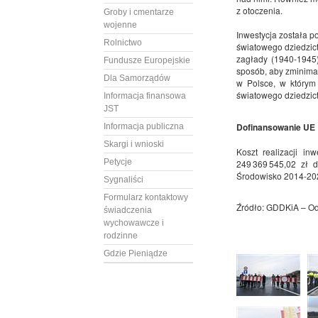
z otoczenia.
Groby i cmentarze
wojenne
Inwestycja została 
Rolnictwo
światowego dziedzict
zagłady (1940-1945)
Fundusze Europejskie
sposób, aby zminimal
Dla Samorządów
w Polsce, w którym 
światowego dziedzi
Informacja finansowa
JST
Dofinansowanie UE
Informacja publiczna
Skargi i wnioski
Koszt realizacji i
Petycje
249 369 545,02 zł 
Środowisko 2014-202
Sygnaliści
Formularz kontaktowy
Źródło: GDDKiA – Od
świadczenia
wychowawcze i
rodzinne
Gdzie Pieniądze