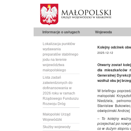
Informacje o usługach
Wojewoda
Lokalizacja punktów
Kolejny odcinek ob
wydawania
2025-12-12
preparatów stabilnego
jodu na terenie
Otwarty został kole
województwa
dla mieszkańców m
małopolskiego
Generalnej Dyrekcj
Lista zadań
wzdłuż obu jej brzeg
zatwierdzonych do
dofinansowania w
W briefingu poprzed
2026 roku w ramach
małopolski Krzyszto
Rządowego Funduszu
Niedziela, pełnom
Rozwoju Dróg
Stanisław Bukowiec
oświęcimski Andrzej 
Małopolski Urząd
– To kolejny ważn
Wojewódzki
przejechać po nowym
Służby wojewody
co w dużym stopniu 