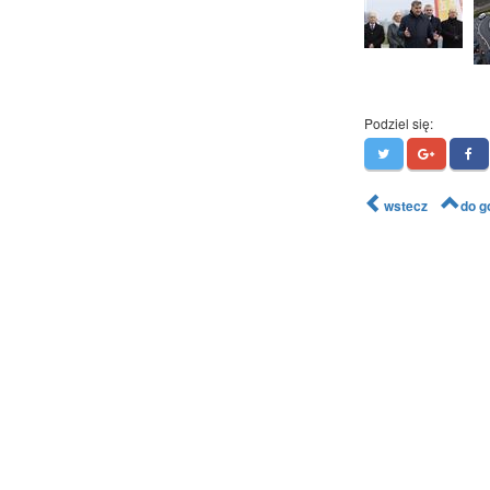
Podziel się:
wstecz
do g