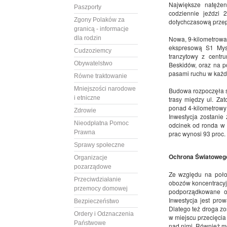
Największe natęże
Paszporty
codziennie jeździ 
Zgony Polaków za
dotychczasową prze
granicą - informacje
dla rodzin
Nowa, 9-kilometrowa
ekspresową S1 Mysł
Cudzoziemcy
tranzytowy z centr
Obywatelstwo
Beskidów, oraz na p
pasami ruchu w każd
Równe traktowanie
Mniejszości narodowe
Budowa rozpoczęła si
i etniczne
trasy między ul. Zat
ponad 4-kilometrowy
Zdrowie
Inwestycja zostanie
Nieodpłatna Pomoc
odcinek od ronda w 
Prawna
prac wynosi 93 proc.
Sprawy społeczne
Ochrona Światoweg
Organizacje
pozarządowe
Ze względu na poło
Przeciwdziałanie
obozów koncentracyjn
przemocy domowej
podporządkowane oc
Inwestycja jest pro
Bezpieczeństwo
Dlatego też droga zo
Ordery i Odznaczenia
w miejscu przecięcia 
Państwowe
nad nimi. Również mo