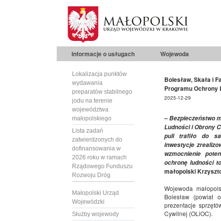
Informacje o usługach
Wojewoda
Lokalizacja punktów
Bolesław, Skała i F
wydawania
Programu Ochrony L
preparatów stabilnego
2025-12-29
jodu na terenie
województwa
– Bezpieczeństwo m
małopolskiego
Ludności i Obrony C
Lista zadań
puli trafiło do s
zatwierdzonych do
inwestycje zrealiz
dofinansowania w
wzmocnienie poten
2026 roku w ramach
ochronę ludności t
Rządowego Funduszu
małopolski Krzyszto
Rozwoju Dróg
Wojewoda małopolsk
Małopolski Urząd
Bolesław (powiat o
Wojewódzki
prezentacje sprzęt
Cywilnej (OLiOC).
Służby wojewody