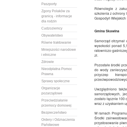
Paszporty
Równolegle z zaku
Zgony Polaków za
szkolenia z ochrony 
granicą - informacje
Gospodyń Wiejskich i
dla rodzin
Cudzoziemcy
Gmina Skawina
Obywatelstwo
Samorząd otrzymał w
Równe traktowanie
wysokości ponad 5,1
Mniejszości narodowe
ratowniczo-gaśnicze
i etniczne
zł.
Zdrowie
Pozostałe środki pr
Nieodpłatna Pomoc
do wody zanieczyszc
Prawna
przyczep transp
przeciwpowodziowych
Sprawy społeczne
Organizacje
Uwzględniono także
pozarządowe
samorządowych, jed
zostało łącznie 100 
Przeciwdziałanie
wraz z uzyskaniem up
przemocy domowej
Bezpieczeństwo
W ramach Programu 
Środki zainwestowa
Ordery i Odznaczenia
przystosowanie piwn
Państwowe