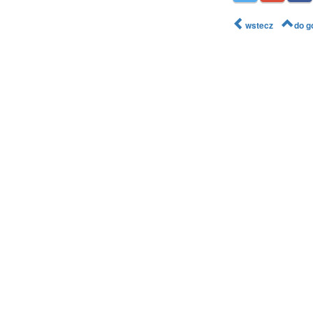
wstecz
do g