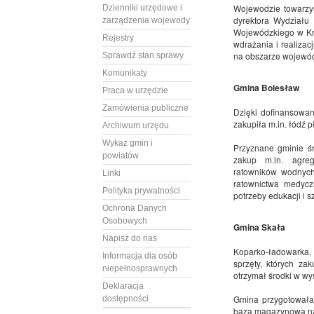
Wojewodzie towarzys
Dzienniki urzędowe i
dyrektora Wydziału
zarządzenia wojewody
Wojewódzkiego w Kr
Rejestry
wdrażania i realizac
na obszarze wojewód
Sprawdź stan sprawy
Komunikaty
Gmina Bolesław
Praca w urzędzie
Zamówienia publiczne
Dzięki dofinansowa
zakupiła m.in. łódź 
Archiwum urzędu
Wykaz gmin i
Przyznane gminie śr
powiatów
zakup m.in. agreg
ratowników wodnych
Linki
ratownictwa medyc
Polityka prywatności
potrzeby edukacji i s
Ochrona Danych
Osobowych
Gmina Skała
Napisz do nas
Koparko-ładowarka, 
Informacja dla osób
sprzęty, których z
niepełnosprawnych
otrzymał środki w wy
Deklaracja
Gmina przygotowała 
dostępności
baza magazynowa na p