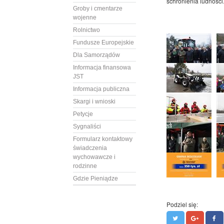
schronienia ludności
Groby i cmentarze
wojenne
Rolnictwo
Fundusze Europejskie
Dla Samorządów
Informacja finansowa
JST
Informacja publiczna
Skargi i wnioski
Petycje
Sygnaliści
Formularz kontaktowy
świadczenia
wychowawcze i
rodzinne
Gdzie Pieniądze
Podziel się: