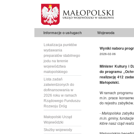
Informacje o usługach
Wojewoda
Lokalizacja punktów
Wyniki naboru prog
wydawania
2026-02-06
preparatów stabilnego
jodu na terenie
Minister Kultury i 
województwa
do programu „Ochro
małopolskiego
realizację 412 zada
Lista zadań
Małopolski.
zatwierdzonych do
dofinansowania w
W ramach programu z
2026 roku w ramach
m.in. prace konserwa
Rządowego Funduszu
do rejestru zabytków
Rozwoju Dróg
-
Małopolska zabytka
Małopolski Urząd
m.in. gminy, fundacj
Wojewódzki
które nasz rząd reali
Służby wojewody
Małopolskim beneficj