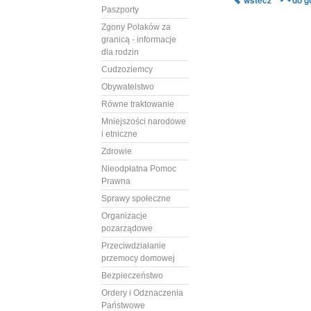
wstecz
do g
Paszporty
Zgony Polaków za
granicą - informacje
dla rodzin
Cudzoziemcy
Obywatelstwo
Równe traktowanie
Mniejszości narodowe
i etniczne
Zdrowie
Nieodpłatna Pomoc
Prawna
Sprawy społeczne
Organizacje
pozarządowe
Przeciwdziałanie
przemocy domowej
Bezpieczeństwo
Ordery i Odznaczenia
Państwowe