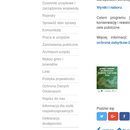
Dzienniki urzędowe i
Wyniki I naboru
zarządzenia wojewody
Rejestry
Celem programu je
konserwację i rewal
Sprawdź stan sprawy
cele publiczne.
Komunikaty
Więcej informacji
Praca w urzędzie
ochrona-zabytkow-
Zamówienia publiczne
Archiwum urzędu
Wykaz gmin i
powiatów
Linki
Polityka prywatności
Ochrona Danych
Osobowych
Napisz do nas
Informacja dla osób
Podziel się:
niepełnosprawnych
Deklaracja
dostępności