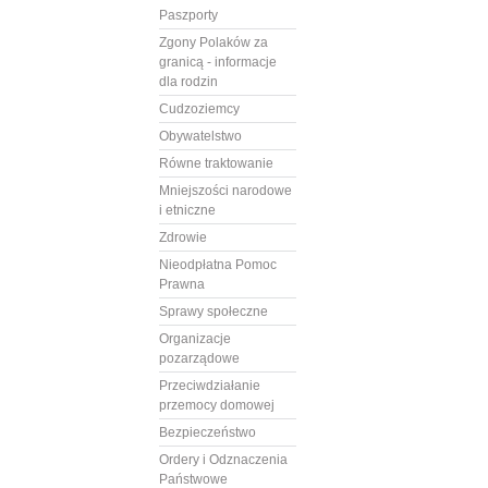
Paszporty
Zgony Polaków za
granicą - informacje
dla rodzin
Cudzoziemcy
Obywatelstwo
Równe traktowanie
Mniejszości narodowe
i etniczne
Zdrowie
Nieodpłatna Pomoc
Prawna
Sprawy społeczne
Organizacje
pozarządowe
Przeciwdziałanie
przemocy domowej
Bezpieczeństwo
Ordery i Odznaczenia
Państwowe