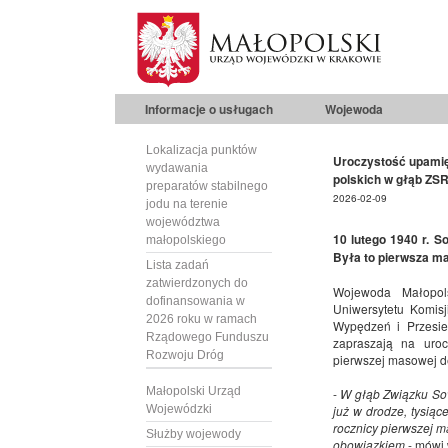
Informacje o usługach
Wojewoda
Lokalizacja punktów
Uroczystość upamięt
wydawania
polskich w głąb ZS
preparatów stabilnego
2026-02-09
jodu na terenie
województwa
10 lutego 1940 r. S
małopolskiego
Była to pierwsza ma
Lista zadań
zatwierdzonych do
Wojewoda Małopols
dofinansowania w
Uniwersytetu Komis
2026 roku w ramach
Wypędzeń i Przesi
Rządowego Funduszu
zapraszają na uroc
Rozwoju Dróg
pierwszej masowej de
Małopolski Urząd
-
W głąb Związku Sow
Wojewódzki
już w drodze, tysią
rocznicy pierwszej m
Służby wojewody
obowiązkiem
- mówi 