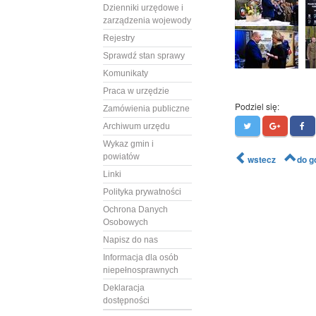
Dzienniki urzędowe i
zarządzenia wojewody
Rejestry
Sprawdź stan sprawy
Komunikaty
Praca w urzędzie
Podziel się:
Zamówienia publiczne
Archiwum urzędu
Wykaz gmin i
powiatów
wstecz
do g
Linki
Polityka prywatności
Ochrona Danych
Osobowych
Napisz do nas
Informacja dla osób
niepełnosprawnych
Deklaracja
dostępności