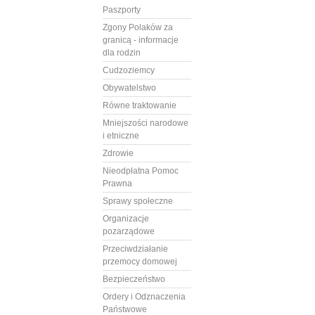
Paszporty
Zgony Polaków za
granicą - informacje
dla rodzin
Cudzoziemcy
Obywatelstwo
Równe traktowanie
Mniejszości narodowe
i etniczne
Zdrowie
Nieodpłatna Pomoc
Prawna
Sprawy społeczne
Organizacje
pozarządowe
Przeciwdziałanie
przemocy domowej
Bezpieczeństwo
Ordery i Odznaczenia
Państwowe