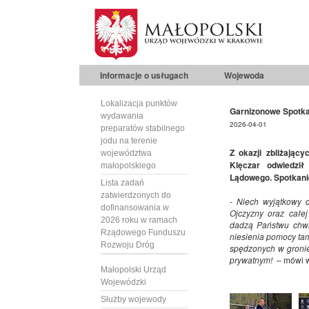
Informacje o usługach
Wojewoda
Lokalizacja punktów
Garnizonowe Spotka
wydawania
2026-04-01
preparatów stabilnego
jodu na terenie
Z okazji zbliżając
województwa
Klęczar odwiedzi
małopolskiego
Lądowego. Spotkanie 
Lista zadań
zatwierdzonych do
- Niech wyjątkowy 
dofinansowania w
Ojczyzny oraz całe
2026 roku w ramach
dadzą Państwu chwi
Rządowego Funduszu
niesienia pomocy tam
Rozwoju Dróg
spędzonych w gronie
prywatnym!
– mówi w
Małopolski Urząd
Wojewódzki
Służby wojewody