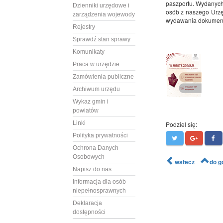
paszportu. Wydanych
Dzienniki urzędowe i
osób z naszego Urzę
zarządzenia wojewody
wydawania dokument
Rejestry
Sprawdź stan sprawy
Komunikaty
Praca w urzędzie
Zamówienia publiczne
Archiwum urzędu
Wykaz gmin i
powiatów
Linki
Podziel się:
Polityka prywatności
Ochrona Danych
Osobowych
wstecz
do g
Napisz do nas
Informacja dla osób
niepełnosprawnych
Deklaracja
dostępności