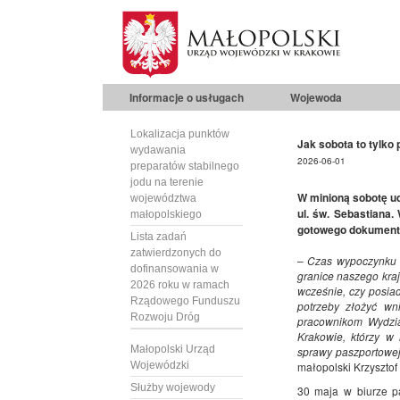
Informacje o usługach
Wojewoda
Lokalizacja punktów
Jak sobota to tylko 
wydawania
2026-06-01
preparatów stabilnego
jodu na terenie
W minioną sobotę u
województwa
ul. św. Sebastiana.
małopolskiego
gotowego dokumentu.
Lista zadań
zatwierdzonych do
–
Czas wypoczynku l
dofinansowania w
granice naszego kra
2026 roku w ramach
wcześnie, czy posiad
Rządowego Funduszu
potrzeby złożyć wn
Rozwoju Dróg
pracownikom Wydzi
Krakowie, którzy w 
Małopolski Urząd
sprawy paszportowe
Wojewódzki
małopolski Krzysztof 
Służby wojewody
30 maja w biurze p