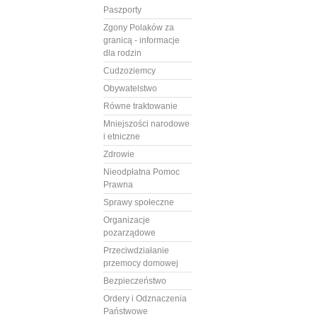
Paszporty
Zgony Polaków za
granicą - informacje
dla rodzin
Cudzoziemcy
Obywatelstwo
Równe traktowanie
Mniejszości narodowe
i etniczne
Zdrowie
Nieodpłatna Pomoc
Prawna
Sprawy społeczne
Organizacje
pozarządowe
Przeciwdziałanie
przemocy domowej
Bezpieczeństwo
Ordery i Odznaczenia
Państwowe