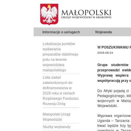
Informacje o usługach
Wojewoda
Lokalizacja punktów
W POSZUKIWANIU 
wydawania
2009-08-24
preparatów stabilnego
jodu na terenie
Grupa studentów 
województwa
przeprowadzi ewid
małopolskiego
Wyprawę wspiera J
Lista zadań
współpracują przy 
zatwierdzonych do
dofinansowania w
Do Afryki pojadą ci
2026 roku w ramach
Pedagogicznego, któ
Rządowego Funduszu
wojennych w Małop
Rozwoju Dróg
Wojewódzki.
Małopolski Urząd
Wyprawa organizowa
Wojewódzki
Uganda – Tanzania 2
trwać będzie trzy 
Służby wojewody
cmentarza w Tanzan