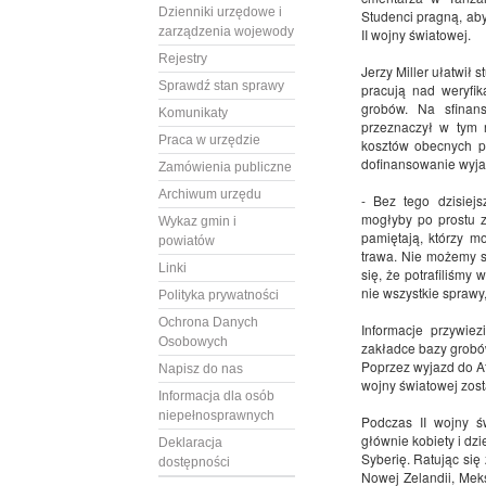
Dzienniki urzędowe i
Studenci pragną, aby
zarządzenia wojewody
II wojny światowej.
Rejestry
Jerzy Miller ułatwił
Sprawdź stan sprawy
pracują nad weryfik
grobów. Na sfinan
Komunikaty
przeznaczył w tym r
Praca w urzędzie
kosztów obecnych p
dofinansowanie wyja
Zamówienia publiczne
Archiwum urzędu
- Bez tego dzisiejs
mogłyby po prostu z
Wykaz gmin i
pamiętają, którzy m
powiatów
trawa. Nie możemy st
Linki
się, że potrafiliśmy 
nie wszystkie sprawy,
Polityka prywatności
Ochrona Danych
Informacje przywie
Osobowych
zakładce bazy grobó
Poprzez wyjazd do Afr
Napisz do nas
wojny światowej zosta
Informacja dla osób
niepełnosprawnych
Podczas II wojny ś
głównie kobiety i dz
Deklaracja
Syberię. Ratując się 
dostępności
Nowej Zelandii, Mek