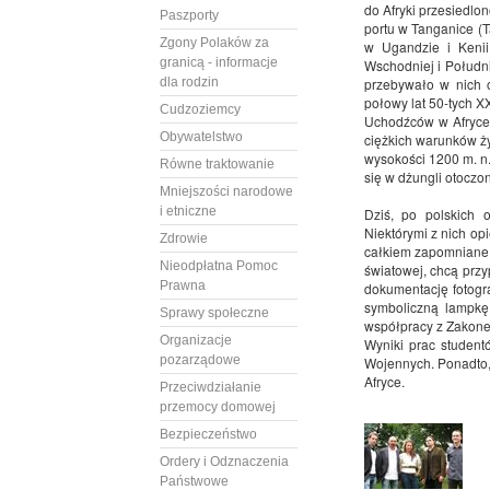
do Afryki przesiedlo
Paszporty
portu w Tanganice (T
Zgony Polaków za
w Ugandzie i Kenii
granicą - informacje
Wschodniej i Połudn
dla rodzin
przebywało w nich o
połowy lat 50-tych X
Cudzoziemcy
Uchodźców w Afryce. 
Obywatelstwo
ciężkich warunków ży
wysokości 1200 m. n
Równe traktowanie
się w dżungli otoczon
Mniejszości narodowe
i etniczne
Dziś, po polskich 
Niektórymi z nich op
Zdrowie
całkiem zapomniane. 
Nieodpłatna Pomoc
światowej, chcą prz
Prawna
dokumentację fotogra
symboliczną lampkę
Sprawy społeczne
współpracy z Zakone
Organizacje
Wyniki prac student
pozarządowe
Wojennych. Ponadto,
Afryce.
Przeciwdziałanie
przemocy domowej
Bezpieczeństwo
Ordery i Odznaczenia
Państwowe