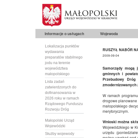
Informacje o usługach
Wojewoda
Lokalizacja punktów
RUSZYŁ NABÓR N
wydawania
2009-09-04
preparatów stabilnego
jodu na terenie
Samorządy mogą ju
województwa
gminnych i powiat
małopolskiego
Przebudowy Dróg 
Lista zadań
zmodernizowanych z
zatwierdzonych do
dofinansowania w
W ramach programu g
2026 roku w ramach
drogowe planowane n
Rządowego Funduszu
małopolskiego decyd
Rozwoju Dróg
merytorycznym.
Małopolski Urząd
Wnioski można skła
Wojewódzki
Wojewódzkiego w Kra
urzędu (poniedziałe
Służby wojewody
można uzyskać pod n