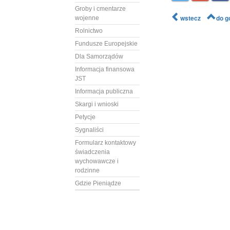
Groby i cmentarze
wstecz
do g
wojenne
Rolnictwo
Fundusze Europejskie
Dla Samorządów
Informacja finansowa
JST
Informacja publiczna
Skargi i wnioski
Petycje
Sygnaliści
Formularz kontaktowy
świadczenia
wychowawcze i
rodzinne
Gdzie Pieniądze