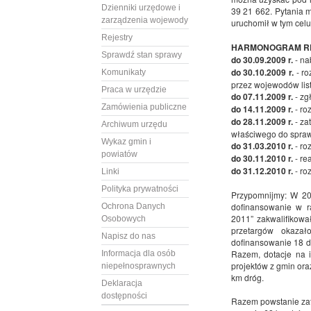
Dzienniki urzędowe i
39 21 662. Pytania 
zarządzenia wojewody
uruchomił w tym cel
Rejestry
HARMONOGRAM RE
Sprawdź stan sprawy
do 30.09.2009 r.
- na
do 30.10.2009 r.
- ro
Komunikaty
przez wojewodów lis
Praca w urzędzie
do 07.11.2009 r.
- zg
Zamówienia publiczne
do 14.11.2009 r.
- ro
do 28.11.2009 r.
- za
Archiwum urzędu
właściwego do spraw 
Wykaz gmin i
do 31.03.2010 r.
- ro
powiatów
do 30.11.2010 r.
- rea
do 31.12.2010 r.
- roz
Linki
Polityka prywatności
Przypomnijmy: W 200
dofinansowanie w 
Ochrona Danych
2011” zakwalifikowa
Osobowych
przetargów okazał
Napisz do nas
dofinansowanie 18 d
Razem, dotacje na 
Informacja dla osób
projektów z gmin or
niepełnosprawnych
km dróg.
Deklaracja
dostępności
Razem powstanie za