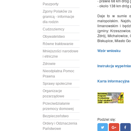
- prawie 68 km dróg 
Paszporty
- około 138 km dróg 
Zgony Polaków za
Daje to w sumie o
granicą - informacje
małopolskim. Najd
dla rodzin
limanowskim i będz
Cudzoziemcy
(gminy: Krzeszowice
Zdrój, Michałowice, 
Obywatelstwo
Biskupice, Miasto Gor
Równe traktowanie
Wzór wniosku
Mniejszości narodowe
i etniczne
Zdrowie
Instrukcja wypełnia
Nieodpłatna Pomoc
Prawna
Karta informacyjna
Sprawy społeczne
Organizacje
pozarządowe
Przeciwdziałanie
przemocy domowej
Bezpieczeństwo
Podziel się:
Ordery i Odznaczenia
Państwowe