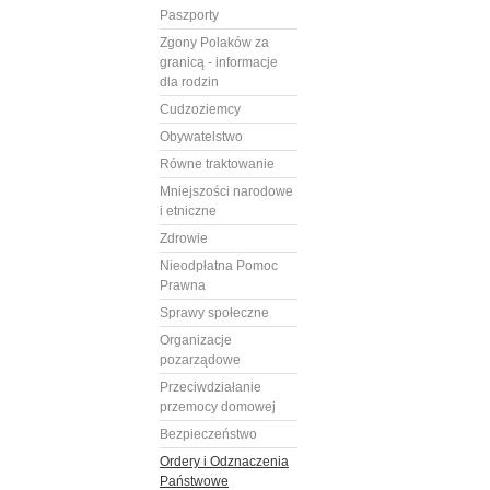
Paszporty
Zgony Polaków za
granicą - informacje
dla rodzin
Cudzoziemcy
Obywatelstwo
Równe traktowanie
Mniejszości narodowe
i etniczne
Zdrowie
Nieodpłatna Pomoc
Prawna
Sprawy społeczne
Organizacje
pozarządowe
Przeciwdziałanie
przemocy domowej
Bezpieczeństwo
Ordery i Odznaczenia
Państwowe