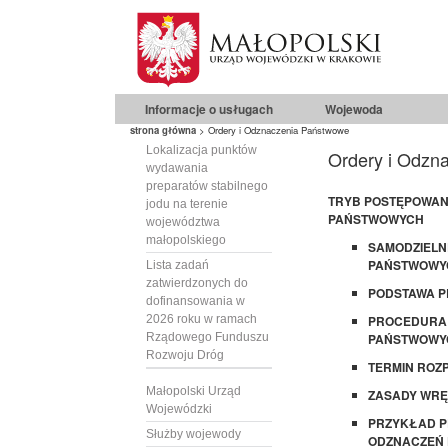
Informacje o usługach
Wojewoda
strona główna
>
Ordery i Odznaczenia Państwowe
Lokalizacja punktów
Ordery i Odzn
wydawania
preparatów stabilnego
TRYB POSTĘPOWAN
jodu na terenie
PAŃSTWOWYCH
województwa
małopolskiego
SAMODZIELN
PAŃSTWOWY
Lista zadań
zatwierdzonych do
PODSTAWA 
dofinansowania w
2026 roku w ramach
PROCEDURA 
Rządowego Funduszu
PAŃSTWOWY
Rozwoju Dróg
TERMIN ROZ
Małopolski Urząd
ZASADY WRĘ
Wojewódzki
PRZYKŁAD P
Służby wojewody
ODZNACZEŃ