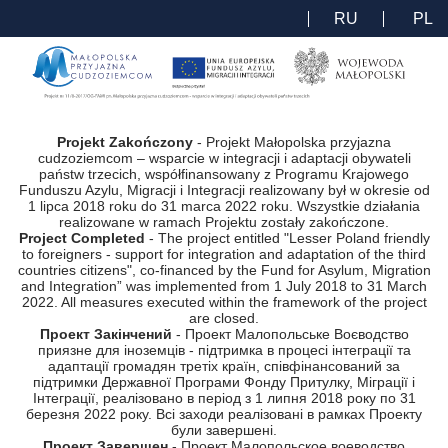
RU
PL
Projekt Zakończony
- Projekt Małopolska przyjazna
cudzoziemcom – wsparcie w integracji i adaptacji obywateli
państw trzecich, współfinansowany z Programu Krajowego
Funduszu Azylu, Migracji i Integracji realizowany był w okresie od
1 lipca 2018 roku do 31 marca 2022 roku. Wszystkie działania
realizowane w ramach Projektu zostały zakończone.
Project Completed
- The project entitled "Lesser Poland friendly
to foreigners - support for integration and adaptation of the third
countries citizens", co-financed by the Fund for Asylum, Migration
and Integration” was implemented from 1 July 2018 to 31 March
2022. All measures executed within the framework of the project
are closed.
Проект Закінчений
- Проект Малопольське Воєводство
приязне для іноземців - підтримка в процесі інтеграції та
адаптації громадян третіх країн, співфінансований за
підтримки Державної Програми Фонду Притулку, Міграції і
Інтеграції, реалізовано в період з 1 липня 2018 року по 31
березня 2022 року. Всі заходи реалізовані в рамках Проекту
були завершені.
Проект Завершен
- Проект Малопольское воеводство